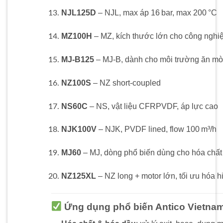
NJL125D
– NJL, max áp 16 bar, max 200 °C
MZ100H
– MZ, kích thước lớn cho công nghi
MJ‑B125
– MJ‑B, dành cho môi trường ăn m
NZ100S
– NZ short-coupled
NS60C
– NS, vật liệu CFRPVDF, áp lực cao
NJK100V
– NJK, PVDF lined, flow 100 m³/h
MJ60
– MJ, dòng phổ biến dùng cho hóa chất 
NZ125XL
– NZ long + motor lớn, tối ưu hóa h
Ứng dụng phổ biến Antico Vietna