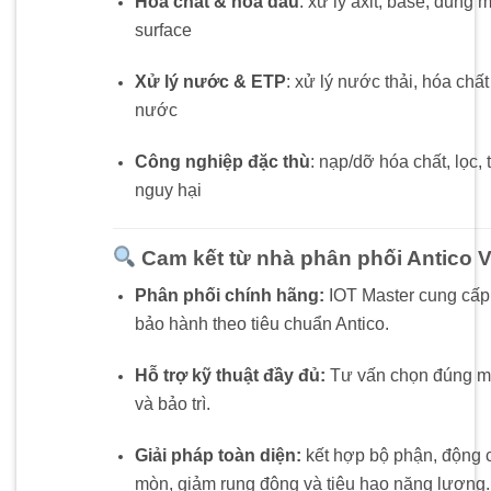
Hóa chất & hóa dầu
: xử lý axit, base, dung 
surface
Xử lý nước & ETP
: xử lý nước thải, hóa chấ
nước
Công nghiệp đặc thù
: nạp/dỡ hóa chất, lọc,
nguy hại
Cam kết từ nhà phân phối Antico 
Phân phối chính hãng:
IOT Master cung cấp
bảo hành theo tiêu chuẩn Antico.
Hỗ trợ kỹ thuật đầy đủ:
Tư vấn chọn đúng mo
và bảo trì.
Giải pháp toàn diện:
kết hợp bộ phận, động 
mòn, giảm rung động và tiêu hao năng lượng.