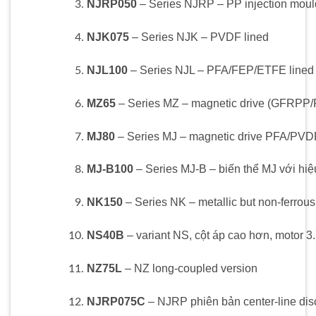
NJRP050
– Series NJRP – PP injection mou
NJK075
– Series NJK – PVDF lined
NJL100
– Series NJL – PFA/FEP/ETFE lined
MZ65
– Series MZ – magnetic drive (GFRPP
MJ80
– Series MJ – magnetic drive PFA/P
MJ‑B100
– Series MJ‑B – biến thể MJ với hiệ
NK150
– Series NK – metallic but non-ferrous
NS40B
– variant NS, cột áp cao hơn, motor 3
NZ75L
– NZ long-coupled version
NJRP075C
– NJRP phiên bản center-line di