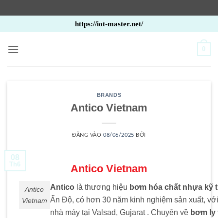
Bỏ
https://iot-master.net/
qua
nội
0
dung
BRANDS
Antico Vietnam
ĐĂNG VÀO
08/06/2025
BỞI
08
Th6
Antico Vietnam
Antico
là thương hiệu
bơm hóa chất nhựa kỹ t
Antico
Ấn Độ, có hơn 30 năm kinh nghiệm sản xuất, với
Vietnam
nhà máy tại Valsad, Gujarat .
Chuyên về
bơm ly 