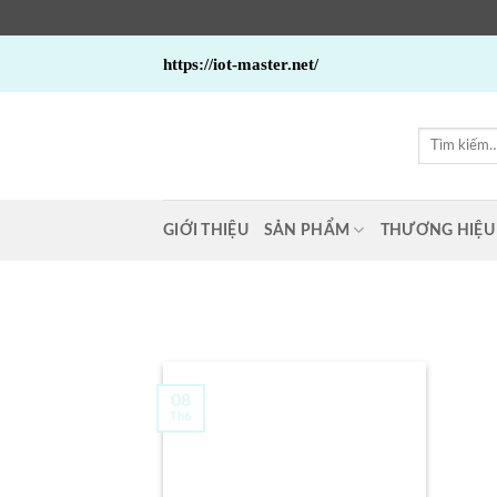
Bỏ
https://iot-master.net/
qua
nội
dung
Tìm
kiếm:
GIỚI THIỆU
SẢN PHẨM
THƯƠNG HIỆU
08
Th6