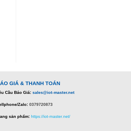
ÁO GIÁ & THANH TOÁN
êu Cầu Báo Giá:
sales@iot-master.net
ellphone/Zalo:
0379720873
rang sản phẩm:
https://iot-master.net/