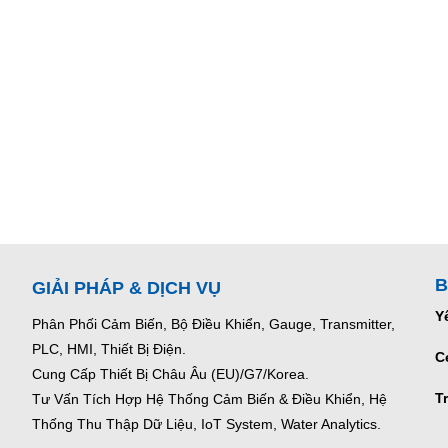
B
GIẢI PHÁP & DỊCH VỤ
Y
Phân Phối Cảm Biến, Bộ Điều Khiển, Gauge,
Transmitter,
PLC, HMI, Thiết Bị Điện.
C
Cung Cấp Thiết Bị Châu Âu (EU)/G7/Korea.
T
Tư Vấn Tích Hợp Hệ Thống Cảm Biến & Điều Khiển, Hệ
Thống Thu Thập Dữ Liệu, IoT System, Water Analytics.