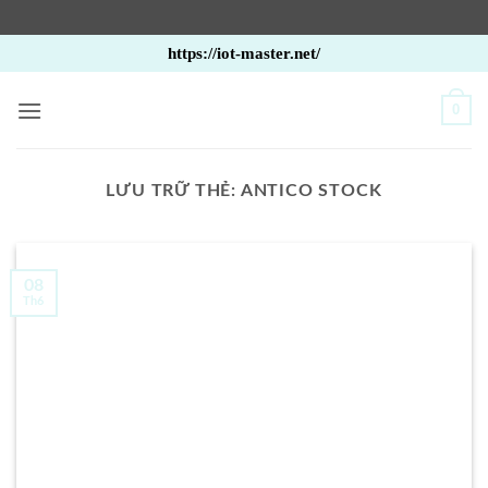
Bỏ
https://iot-master.net/
qua
nội
0
dung
LƯU TRỮ THẺ:
ANTICO STOCK
08
Th6