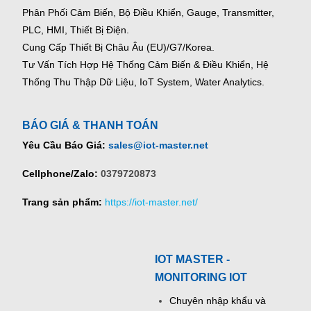
Phân Phối Cảm Biến, Bộ Điều Khiển, Gauge,
Transmitter,
PLC, HMI, Thiết Bị Điện.
Cung Cấp Thiết Bị Châu Âu (EU)/G7/Korea.
Tư Vấn Tích Hợp Hệ Thống Cảm Biến & Điều Khiển, Hệ
Thống Thu Thập Dữ Liệu, IoT System, Water Analytics.
BÁO GIÁ & THANH TOÁN
Yêu Cầu Báo Giá:
sales@iot-master.net
Cellphone/Zalo:
0379720873
Trang sản phẩm:
https://iot-master.net/
IOT MASTER -
MONITORING IOT
Chuyên nhập khẩu và