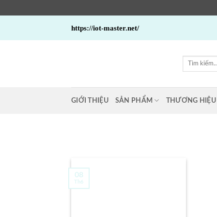
Bỏ
https://iot-master.net/
qua
nội
dung
Tìm
kiếm:
GIỚI THIỆU
SẢN PHẨM
THƯƠNG HIỆU
08
Th6