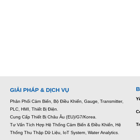
B
GIẢI PHÁP & DỊCH VỤ
Y
Phân Phối Cảm Biến, Bộ Điều Khiển, Gauge,
Transmitter,
PLC, HMI, Thiết Bị Điện.
C
Cung Cấp Thiết Bị Châu Âu (EU)/G7/Korea.
T
Tư Vấn Tích Hợp Hệ Thống Cảm Biến & Điều Khiển, Hệ
Thống Thu Thập Dữ Liệu, IoT System, Water Analytics.