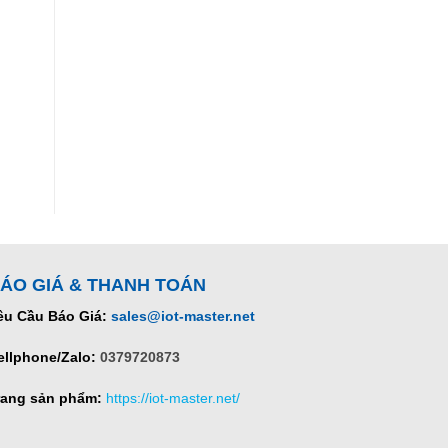
ÁO GIÁ & THANH TOÁN
êu Cầu Báo Giá:
sales@iot-master.net
ellphone/Zalo:
0379720873
rang sản phẩm:
https://iot-master.net/