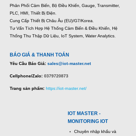
Phân Phối Cảm Biến, Bộ Điều Khiển, Gauge,
Transmitter,
PLC, HMI, Thiết Bị Điện.
Cung Cấp Thiết Bị Châu Âu (EU)/G7/Korea.
Tư Vấn Tích Hợp Hệ Thống Cảm Biến & Điều Khiển, Hệ
Thống Thu Thập Dữ Liệu, IoT System, Water Analytics.
BÁO GIÁ & THANH TOÁN
Yêu Cầu Báo Giá:
sales@iot-master.net
Cellphone/Zalo:
0379720873
Trang sản phẩm:
https://iot-master.net/
IOT MASTER -
MONITORING IOT
Chuyên nhập khẩu và