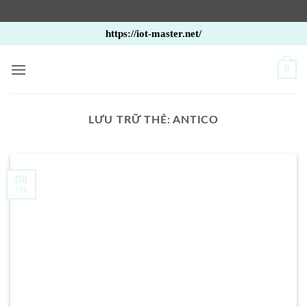
Bỏ
https://iot-master.net/
qua
nội
0
dung
LƯU TRỮ THẺ:
ANTICO
08
Th6