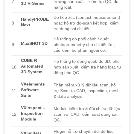
7
trường sản xuất – kiểm tra QC, đo
3D R-Series
hàng loạt.
Đo tiếp xúc (contact measurement)
HandyPROBE
8
hoặc hỗ trợ đo-scan kết hợp, kiểm
Next
tra dung sai chi tiết.
Hệ thống đo phối cảnh / quét
MaxSHOT 3D
9
photogrammetry cho chi tiết lớn,
cấu kiện, bộ phận ngoại cỡ.
CUBE-R
Hệ thống tự động quét/ đo 3D, phù
Automated
10
hợp sản xuất, kiểm tra hàng loạt, tự
3D System
động hóa QC.
VXelements
Phần mềm xử lý dữ liệu scan, hỗ
Software
11
trợ Scan-to-CAD, Inspection, mesh
Suite
& data analysis.
VXinspect –
Module kiểm tra & đối chiếu dữ liệu
Inspection
12
scan với CAD, kiểm soát dung sai,
Module
QC.
Plugin hỗ trợ chuyển đổi dữ liệu
VXmodel /