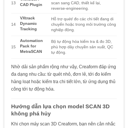
13
scan sang CAD, thiết kế lại,
CAD Plugin
reverse-engineering.
VXtrack
Hỗ trợ quét/ đo các chi tiết đang di
Dynamic
14
chuyển hoặc trong môi trường công
Tracking
nghiệp động.
Automation
Bộ tự động hóa kiểm tra & đo 3D,
Pack for
15
phù hợp dây chuyền sản xuất, QC
MetraSCAN
tự động.
Nhờ dải sản phẩm rộng như vậy, Creaform đáp ứng
đa dạng nhu cầu: từ quét nhỏ, đơn lẻ, tới đo kiểm
hàng loạt hoặc kiểm tra chi tiết lớn, từ ứng dụng thủ
công tới tự động hóa.
Hướng dẫn lựa chọn model SCAN 3D
không phá hủy
Khi chọn máy scan 3D Creaform, bạn nên cân nhắc