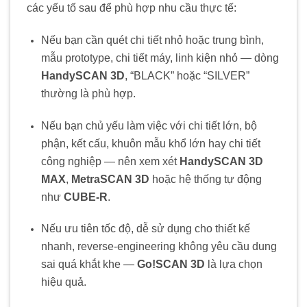
các yếu tố sau để phù hợp nhu cầu thực tế:
Nếu bạn cần quét chi tiết nhỏ hoặc trung bình,
mẫu prototype, chi tiết máy, linh kiện nhỏ — dòng
HandySCAN 3D
, “BLACK” hoặc “SILVER”
thường là phù hợp.
Nếu bạn chủ yếu làm việc với chi tiết lớn, bộ
phận, kết cấu, khuôn mẫu khổ lớn hay chi tiết
công nghiệp — nên xem xét
HandySCAN 3D
MAX
,
MetraSCAN 3D
hoặc hệ thống tự động
như
CUBE-R
.
Nếu ưu tiên tốc độ, dễ sử dụng cho thiết kế
nhanh, reverse-engineering không yêu cầu dung
sai quá khắt khe —
Go!SCAN 3D
là lựa chọn
hiệu quả.