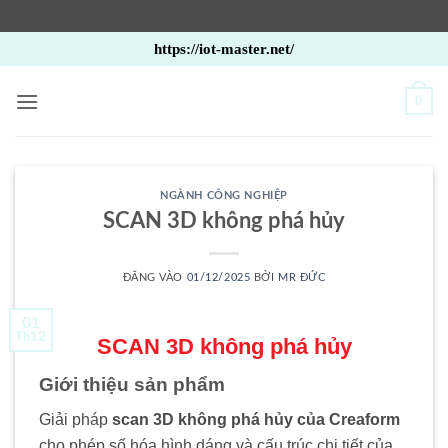
Bỏ
https://iot-master.net/
qua
nội
0
dung
NGÀNH CÔNG NGHIỆP
SCAN 3D không phá hủy
ĐĂNG VÀO
01/12/2025
BỞI
MR ĐỨC
01
Th12
SCAN 3D không phá hủy
Giới thiệu sản phẩm
Giải pháp
scan 3D không phá hủy của Creaform
cho phép số hóa hình dáng và cấu trúc chi tiết của