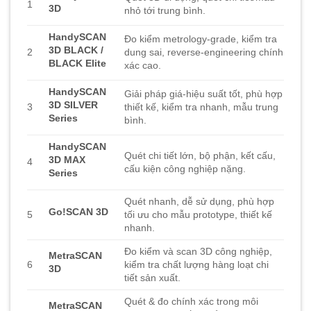
1
3D
nhỏ tới trung bình.
HandySCAN
Đo kiểm metrology-grade, kiểm tra
3D BLACK /
2
dung sai, reverse-engineering chính
BLACK Elite
xác cao.
HandySCAN
Giải pháp giá-hiệu suất tốt, phù hợp
3D SILVER
3
thiết kế, kiểm tra nhanh, mẫu trung
Series
bình.
HandySCAN
Quét chi tiết lớn, bộ phận, kết cấu,
3D MAX
4
cấu kiện công nghiệp nặng.
Series
Quét nhanh, dễ sử dụng, phù hợp
Go!SCAN 3D
5
tối ưu cho mẫu prototype, thiết kế
nhanh.
Đo kiểm và scan 3D công nghiệp,
MetraSCAN
6
kiểm tra chất lượng hàng loạt chi
3D
tiết sản xuất.
Quét & đo chính xác trong môi
MetraSCAN