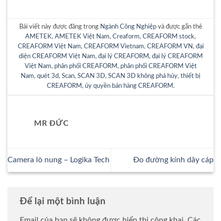
Bài viết này được đăng trong
Ngành Công Nghiệp
và được gắn thẻ
AMETEK
,
AMETEK Việt Nam
,
Creaform
,
CREAFORM stock
,
CREAFORM Việt Nam
,
CREAFORM Vietnam
,
CREAFORM VN
,
đại
diện CREAFORM Việt Nam
,
đại lý CREAFORM
,
đại lý CREAFORM
Việt Nam
,
phân phối CREAFORM
,
phân phối CREAFORM Việt
Nam
,
quét 3d
,
Scan
,
SCAN 3D
,
SCAN 3D không phá hủy
,
thiết bị
CREAFORM
,
ủy quyền bán hàng CREAFORM
.
MR ĐỨC
Camera lò nung – Logika Tech
Đo đường kính dây cáp
Để lại một bình luận
Email của bạn sẽ không được hiển thị công khai.
Các