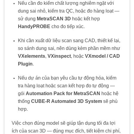
Nếu cần đo kiểm chất lượng nghiêm ngặt với
dung sai nhỏ, kiểm tra QC, hoặc đo hàng loạt —
sử dụng
MetraSCAN 3D
hoặc kết hợp
HandyPROBE
cho đo tiếp xúc.
Khi cần xuất dữ liệu scan sang CAD, thiết kế lại,
so sánh dung sai, nên dùng kèm phần mềm như
VXelements
,
VXinspect
, hoặc
VXmodel / CAD
Plugin
.
Nếu dự án của bạn yêu cầu tự động hóa, kiểm
tra hàng loạt hoặc scan kết hợp đo tự động —
gói
Automation Pack for MetraSCAN
hoặc hệ
thống
CUBE-R Automated 3D System
sẽ phù
hợp.
Việc chọn đúng model sẽ giúp tận dụng tối đa lợi
ích của scan 3D — đúng mục đích, tiết kiệm chi phí,