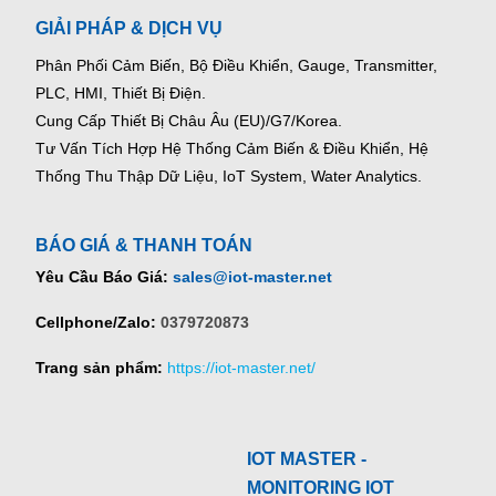
GIẢI PHÁP & DỊCH VỤ
Phân Phối Cảm Biến, Bộ Điều Khiển, Gauge,
Transmitter,
PLC, HMI, Thiết Bị Điện.
Cung Cấp Thiết Bị Châu Âu (EU)/G7/Korea.
Tư Vấn Tích Hợp Hệ Thống Cảm Biến & Điều Khiển, Hệ
Thống Thu Thập Dữ Liệu, IoT System, Water Analytics.
BÁO GIÁ & THANH TOÁN
Yêu Cầu Báo Giá:
sales@iot-master.net
Cellphone/Zalo:
0379720873
Trang sản phẩm:
https://iot-master.net/
IOT MASTER -
MONITORING IOT