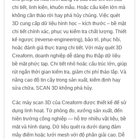
chi tiết, linh kiện, khuôn mẫu. Hoặc cấu kiện lớn mà
không cần tháo rời hay phá hủy chúng. Việc quét
3D cung cấp dữ liệu hình học – kích thước – bề mặt
chi tiết chính xác, phục vụ kiểm tra chất lượng. Thiết
kế ngược (reverse-engineering), bảo trì, phục hồi,
hoặc đánh giá thực trạng chi tiết. Với máy quét 3D
Creaform, doanh nghiệp dễ dàng thu thập dữ liệu
bề mặt phức tạp. Chi tiết nhỏ hoặc cấu trúc lớn, giúp
rút ngắn thời gian kiểm tra, giảm chi phí tháo lắp. Và
nâng cao độ tin cậy trong sản xuất, kiểm định hay
sửa chữa. SCAN 3D không phá hủy.
Các máy scan 3D của Creaform được thiết kế để sử
dụng linh hoạt. Từ phòng đo, xưởng sản xuất, đến
hiện trường công nghiệp — hỗ trợ nhiều vật liệu, bề
mặt và hình dạng. Dữ liệu quét ra dưới dạng đám
mây điểm hoặc lưới mesh với độ phân giải cao. Dễ