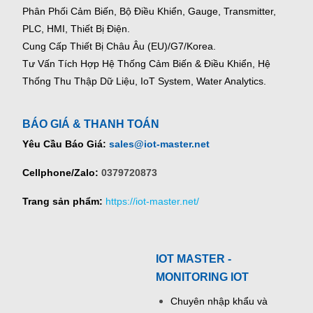
Phân Phối Cảm Biến, Bộ Điều Khiển, Gauge,
Transmitter,
PLC, HMI, Thiết Bị Điện.
Cung Cấp Thiết Bị Châu Âu (EU)/G7/Korea.
Tư Vấn Tích Hợp Hệ Thống Cảm Biến & Điều Khiển, Hệ
Thống Thu Thập Dữ Liệu, IoT System, Water Analytics.
BÁO GIÁ & THANH TOÁN
Yêu Cầu Báo Giá:
sales@iot-master.net
Cellphone/Zalo:
0379720873
Trang sản phẩm:
https://iot-master.net/
IOT MASTER -
MONITORING IOT
Chuyên nhập khẩu và