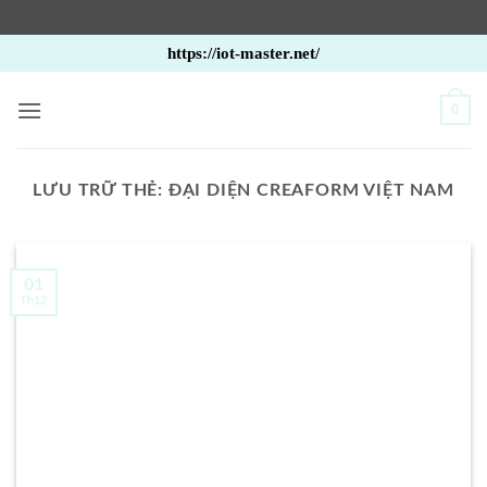
Bỏ
https://iot-master.net/
qua
nội
0
dung
LƯU TRỮ THẺ:
ĐẠI DIỆN CREAFORM VIỆT NAM
01
Th12