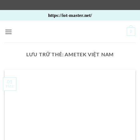
Bỏ
https://iot-master.net/
qua
nội
0
dung
LƯU TRỮ THẺ:
AMETEK VIỆT NAM
01
Th12