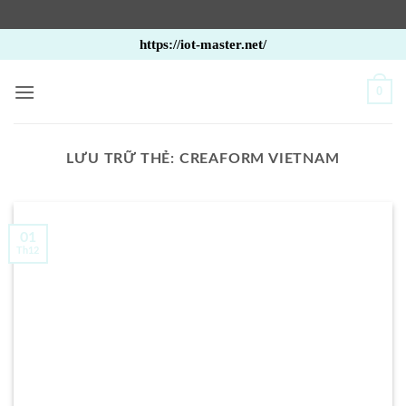
Bỏ
https://iot-master.net/
qua
nội
0
dung
LƯU TRỮ THẺ:
CREAFORM VIETNAM
01
Th12