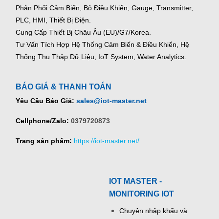
Phân Phối Cảm Biến, Bộ Điều Khiển, Gauge,
Transmitter,
PLC, HMI, Thiết Bị Điện.
Cung Cấp Thiết Bị Châu Âu (EU)/G7/Korea.
Tư Vấn Tích Hợp Hệ Thống Cảm Biến & Điều Khiển, Hệ
Thống Thu Thập Dữ Liệu, IoT System, Water Analytics.
BÁO GIÁ & THANH TOÁN
Yêu Cầu Báo Giá:
sales@iot-master.net
Cellphone/Zalo:
0379720873
Trang sản phẩm:
https://iot-master.net/
IOT MASTER -
MONITORING IOT
Chuyên nhập khẩu và