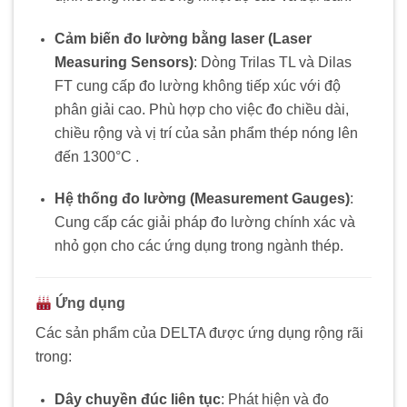
Cảm
biến
đo
lường
bằng
laser (
Laser
Measuring
Sensors)
:
Dòng
Trilas
TL
và
Dilas
FT
cung
cấp
đo
lường
không
tiếp
xúc
với
độ
phân
giải
cao. P
hù
hợp
cho
việc
đo
chiều
dài,
chiều
rộng
và
vị
trí
của
sản
phẩm
thép
nóng
lên
đến
1300°
C
.
Hệ
thống
đo
lường (
Measurement
Gauges)
:
Cung
cấp
các
giải
pháp
đo
lường
chính
xác
và
nhỏ
gọn
cho
các
ứng
dụng
trong
ngành
thép.
Ứng
dụng
Các
sản
phẩm
của
DELTA
được
ứng
dụng
rộng
rãi
trong:
Dây
chuyền
đúc
liên
tục
:
Phát
hiện
và
đo