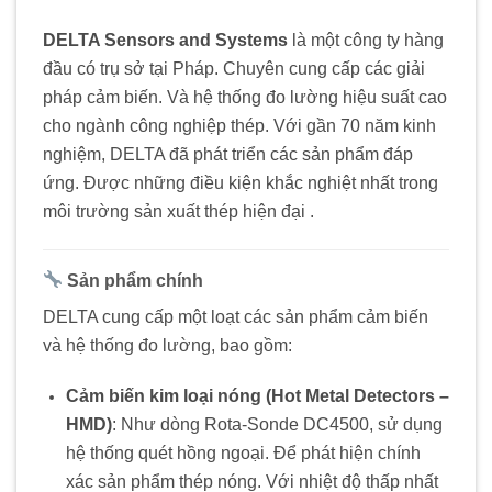
DELTA
Sensors
and
Systems
là
một
công
ty
hàng
đầu
có
trụ
sở
tại
Pháp. C
huyên
cung
cấp
các
giải
pháp
cảm
biến. V
à
hệ
thống
đo
lường
hiệu
suất
cao
cho
ngành
công
nghiệp
thép.
Với
gần
70
năm
kinh
nghiệm,
DELTA
đã
phát
triển
các
sản
phẩm
đáp
ứng. Đ
ược
những
điều
kiện
khắc
nghiệt
nhất
trong
môi
trường
sản
xuất
thép
hiện
đại
.
Sản
phẩm
chính
DELTA
cung
cấp
một
loạt
các
sản
phẩm
cảm
biến
và
hệ
thống
đo
lường,
bao
gồm:
Cảm
biến
kim
loại
nóng (
Hot
Metal
Detectors –
HMD)
:
Như
dòng
Rota-
Sonde
DC4500,
sử
dụng
hệ
thống
quét
hồng
ngoại. Đ
ể
phát
hiện
chính
xác
sản
phẩm
thép
nóng. V
ới
nhiệt
độ
thấp
nhất