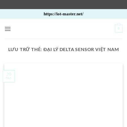
Bỏ
https://iot-master.net/
qua
nội
0
dung
LƯU TRỮ THẺ:
ĐẠI LÝ DELTA SENSOR VIỆT NAM
20
Th5