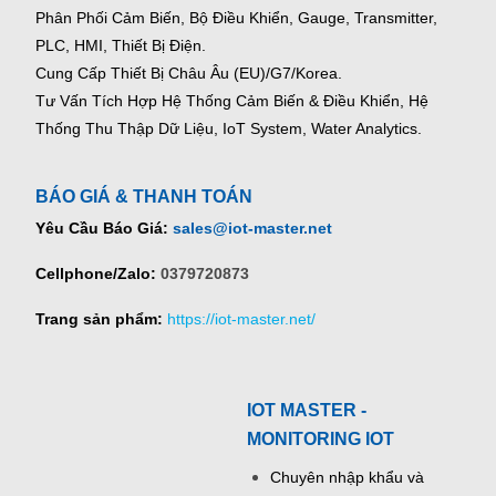
Phân Phối Cảm Biến, Bộ Điều Khiển, Gauge,
Transmitter,
PLC, HMI, Thiết Bị Điện.
Cung Cấp Thiết Bị Châu Âu (EU)/G7/Korea.
Tư Vấn Tích Hợp Hệ Thống Cảm Biến & Điều Khiển, Hệ
Thống Thu Thập Dữ Liệu, IoT System, Water Analytics.
BÁO GIÁ & THANH TOÁN
Yêu Cầu Báo Giá:
sales@iot-master.net
Cellphone/Zalo:
0379720873
Trang sản phẩm:
https://iot-master.net/
IOT MASTER -
MONITORING IOT
Chuyên nhập khẩu và