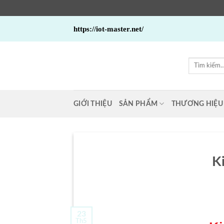
Bỏ
https://iot-master.net/
qua
nội
dung
Tìm
kiếm:
GIỚI THIỆU
SẢN PHẨM
THƯƠNG HIỆU
K
23
Th5