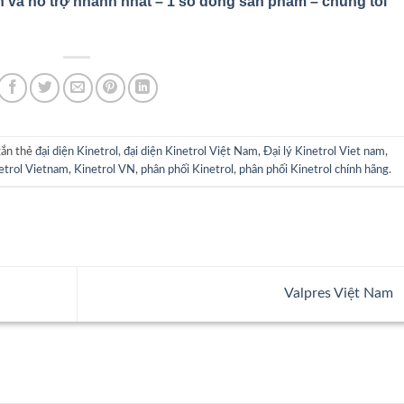
n và hỗ trợ nhanh nhất – 1 số dòng sản phẩm – chúng tôi
gắn thẻ
đại diện Kinetrol
,
đại diện Kinetrol Việt Nam
,
Đại lý Kinetrol Viet nam
,
etrol Vietnam
,
Kinetrol VN
,
phân phối Kinetrol
,
phân phối Kinetrol chính hãng
.
Valpres Việt Nam