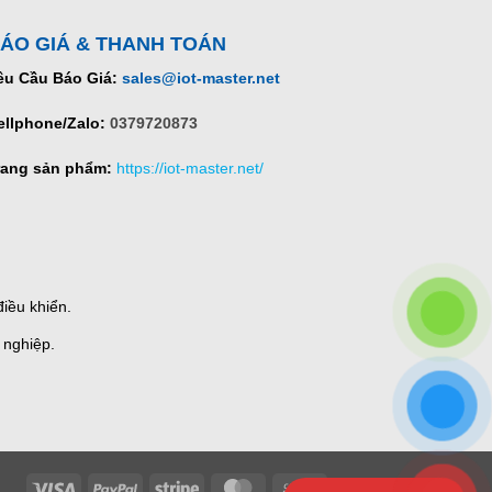
ÁO GIÁ & THANH TOÁN
êu Cầu Báo Giá:
sales@iot-master.net
ellphone/Zalo:
0379720873
rang sản phẩm:
https://iot-master.net/
iều khiển.
 nghiệp.
Visa
PayPal
Stripe
MasterCard
Cash