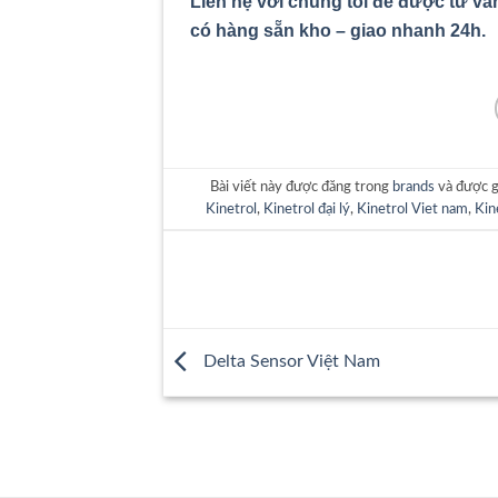
Liên hệ với chúng tôi để được tư vấ
có hàng sẵn kho – giao nhanh 24h.
Bài viết này được đăng trong
brands
và được 
Kinetrol
,
Kinetrol đại lý
,
Kinetrol Viet nam
,
Kin
Delta Sensor Việt Nam