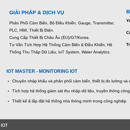
B
GIẢI PHÁP & DỊCH VỤ
Y
Phân Phối Cảm Biến, Bộ Điều Khiển, Gauge,
Transmitter,
PLC, HMI, Thiết Bị Điện.
C
Cung Cấp Thiết Bị Châu Âu (EU)/G7/Korea.
T
Tư Vấn Tích Hợp Hệ Thống Cảm Biến & Điều Khiển, Hệ
Thống Thu Thập Dữ Liệu, IoT System, Water Analytics.
IOT MASTER - MONITORING IOT
Chuyên nhập khẩu và phân phối cảm biến, thiết bị đo lường và đ
Tích hợp hệ thống giám sát thu nhập dữ liệu, truyền thông công
Thiết kế & lắp đặt hệ thống nhà thông minh trong công nghiệp.
 IOT