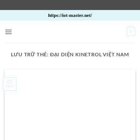
Bỏ
https://iot-master.net/
qua
nội
0
dung
LƯU TRỮ THẺ:
ĐẠI DIỆN KINETROL VIỆT NAM
03
Th10