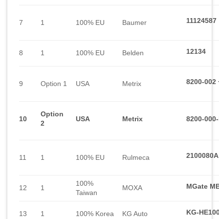
11124587
7
1
100% EU
Baumer
12134
8
1
100% EU
Belden
8200-002 
9
Option 1
USA
Metrix
Option
10
USA
Metrix
8200-000-
2
2100080A
11
1
100% EU
Rulmeca
100%
MGate M
12
1
MOXA
Taiwan
KG-HE10
13
1
100% Korea
KG Auto