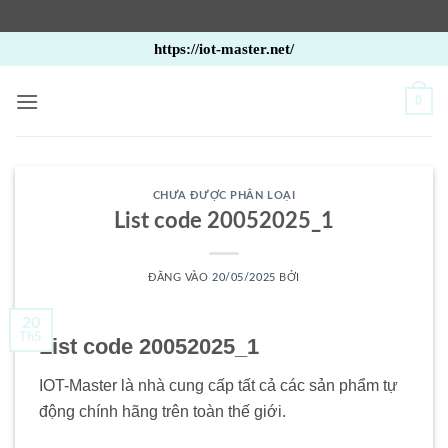
Bỏ
https://iot-master.net/
qua
nội
0
dung
CHƯA ĐƯỢC PHÂN LOẠI
List code 20052025_1
ĐĂNG VÀO
20/05/2025
BỞI
20
Th5
List code 20052025_1
IOT-Master là nhà cung cấp tất cả các sản phẩm tự
động chính hãng trên toàn thế giới.