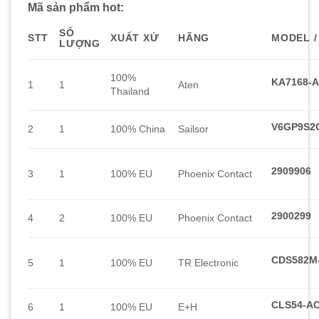
Mã sản phẩm hot:
SỐ
STT
XUẤT XỨ
HÃNG
MODEL /
LƯỢNG
100%
KA7168-
1
1
Aten
Thailand
V6GP9S2
2
1
100% China
Sailsor
2909906
3
1
100% EU
Phoenix Contact
2900299
4
2
100% EU
Phoenix Contact
CDS582M
5
1
100% EU
TR Electronic
CLS54-A
6
1
100% EU
E+H