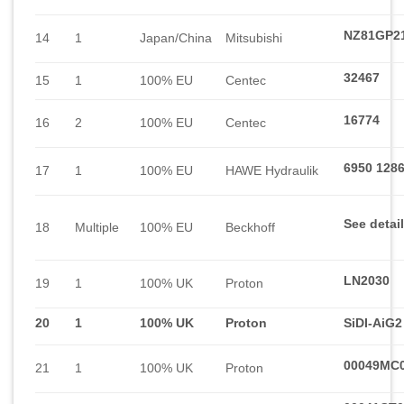
NZ81GP2
14
1
Japan/China
Mitsubishi
32467
15
1
100% EU
Centec
16774
16
2
100% EU
Centec
6950 1286
17
1
100% EU
HAWE Hydraulik
See detai
18
Multiple
100% EU
Beckhoff
LN2030
19
1
100% UK
Proton
20
1
100% UK
Proton
SiDI-AiG2
00049MC
21
1
100% UK
Proton