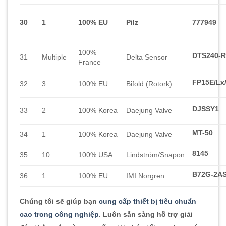
30
1
100% EU
Pilz
777949
100%
DTS240-R
31
Multiple
Delta Sensor
France
FP15E/Lx
32
3
100% EU
Bifold (Rotork)
DJSSY1
33
2
100% Korea
Daejung Valve
MT-50
34
1
100% Korea
Daejung Valve
8145
35
10
100% USA
Lindström/Snapon
B72G-2AS
36
1
100% EU
IMI Norgren
Chúng tôi sẽ giúp bạn
cung cấp thiết bị tiêu chuẩn
cao trong công nghiệp
. Luôn sẵn sàng hỗ trợ giải