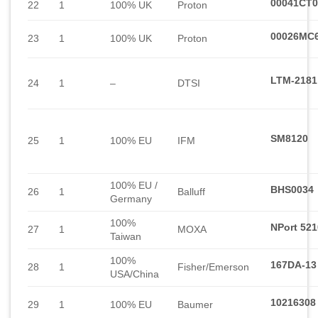
00041CT0
22
1
100% UK
Proton
00026MC
23
1
100% UK
Proton
LTM-2181
24
1
–
DTSI
SM8120
25
1
100% EU
IFM
100% EU /
BHS0034
26
1
Balluff
Germany
100%
NPort 521
27
1
MOXA
Taiwan
100%
167DA-13
28
1
Fisher/Emerson
USA/China
10216308
29
1
100% EU
Baumer