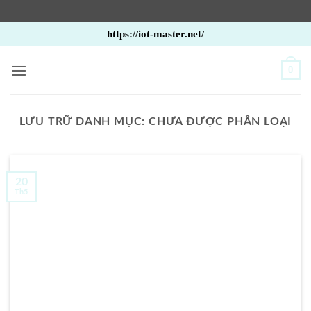
Bỏ
https://iot-master.net/
qua
nội
0
dung
LƯU TRỮ DANH MỤC:
CHƯA ĐƯỢC PHÂN LOẠI
20
Th5