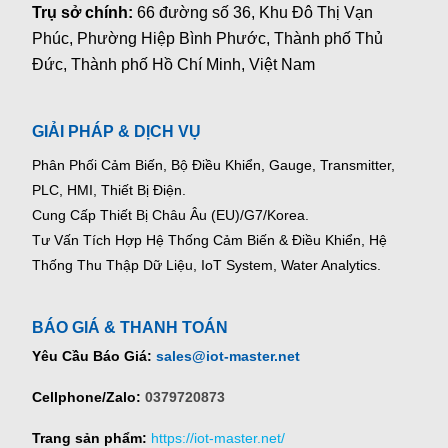
Trụ sở chính:
66 đường số 36, Khu Đô Thị Vạn
Phúc, Phường Hiệp Bình Phước, Thành phố Thủ
Đức, Thành phố Hồ Chí Minh, Việt Nam
GIẢI PHÁP & DỊCH VỤ
Phân Phối Cảm Biến, Bộ Điều Khiển, Gauge,
Transmitter,
PLC, HMI, Thiết Bị Điện.
Cung Cấp Thiết Bị Châu Âu (EU)/G7/Korea.
Tư Vấn Tích Hợp Hệ Thống Cảm Biến & Điều Khiển, Hệ
Thống Thu Thập Dữ Liệu, IoT System, Water Analytics.
BÁO GIÁ & THANH TOÁN
Yêu Cầu Báo Giá:
sales@iot-master.net
Cellphone/Zalo:
0379720873
Trang sản phẩm:
https://iot-master.net/