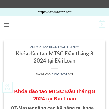
Bỏ
https://iot-master.net/
qua
nội
0
dung
CHƯA ĐƯỢC PHÂN LOẠI
,
TIN TỨC
Khóa đào tạo MTSC Đầu tháng 8
2024 tại Đài Loan
ĐĂNG VÀO
05/08/2024
BỞI
05
Th8
Khóa đào tạo MTSC Đầu tháng 8
2024 tại Đài Loan
IOT-Master nâng cao kỹ năng tại khóa