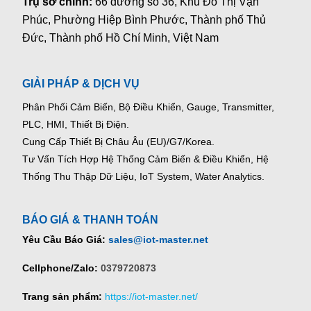
Trụ sở chính:
66 đường số 36, Khu Đô Thị Vạn
Phúc, Phường Hiệp Bình Phước, Thành phố Thủ
Đức, Thành phố Hồ Chí Minh, Việt Nam
GIẢI PHÁP & DỊCH VỤ
Phân Phối Cảm Biến, Bộ Điều Khiển, Gauge,
Transmitter,
PLC, HMI, Thiết Bị Điện.
Cung Cấp Thiết Bị Châu Âu (EU)/G7/Korea.
Tư Vấn Tích Hợp Hệ Thống Cảm Biến & Điều Khiển, Hệ
Thống Thu Thập Dữ Liệu, IoT System, Water Analytics.
BÁO GIÁ & THANH TOÁN
Yêu Cầu Báo Giá:
sales@iot-master.net
Cellphone/Zalo:
0379720873
Trang sản phẩm:
https://iot-master.net/