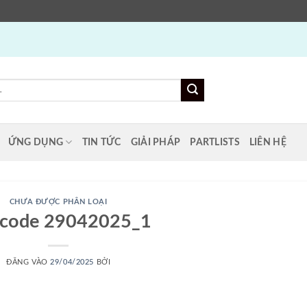
ỨNG DỤNG
TIN TỨC
GIẢI PHÁP
PARTLISTS
LIÊN HỆ
CHƯA ĐƯỢC PHÂN LOẠI
t code 29042025_1
ĐĂNG VÀO
29/04/2025
BỞI