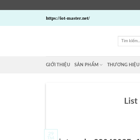
Bỏ
https://iot-master.net/
qua
nội
dung
Tìm
kiếm:
GIỚI THIỆU
SẢN PHẨM
THƯƠNG HIỆU
Lis
29
Th4