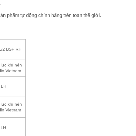
1
sản phẩm tự động chính hãng trên toàn thế giới.
1/2 BSP RH
 lực khí nén
lin Vietnam
 LH
 lực khí nén
lin Vietnam
 LH