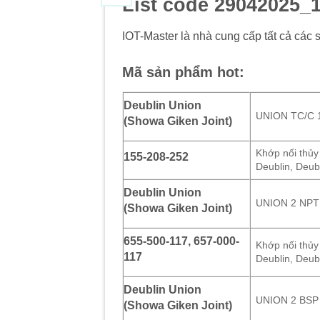
List code 29042025_
IOT-Master là nhà cung cấp tất cả các 
Mã sản phẩm hot:
Deublin Union
UNION TC/C 
(Showa Giken Joint)
Khớp nối thủy
155-208-252
Deublin, Deub
Deublin Union
UNION 2 NPT
(Showa Giken Joint)
655-500-117, 657-000-
Khớp nối thủy
117
Deublin, Deub
Deublin Union
UNION 2 BSP
(Showa Giken Joint)