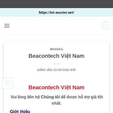
Bỏ
https://iot-master.net/
qua
nội
0
dung
BRANDS
Beacontech Việt Nam
ĐĂNG VÀO
25/03/2025
BỞI
25
Th3
Beacontech Việt Nam
Vui lòng liên hệ
Chúng tôi
để được hỗ trợ giá tốt
nhất.
Giới thiệu