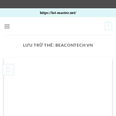
Bỏ
https://iot-master.net/
qua
nội
0
dung
LƯU TRỮ THẺ:
BEACONTECH VN
25
Th3