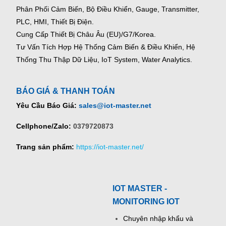
Phân Phối Cảm Biến, Bộ Điều Khiển, Gauge,
Transmitter,
PLC, HMI, Thiết Bị Điện.
Cung Cấp Thiết Bị Châu Âu (EU)/G7/Korea.
Tư Vấn Tích Hợp Hệ Thống Cảm Biến & Điều Khiển, Hệ
Thống Thu Thập Dữ Liệu, IoT System, Water Analytics.
BÁO GIÁ & THANH TOÁN
Yêu Cầu Báo Giá:
sales@iot-master.net
Cellphone/Zalo:
0379720873
Trang sản phẩm:
https://iot-master.net/
IOT MASTER -
MONITORING IOT
Chuyên nhập khẩu và