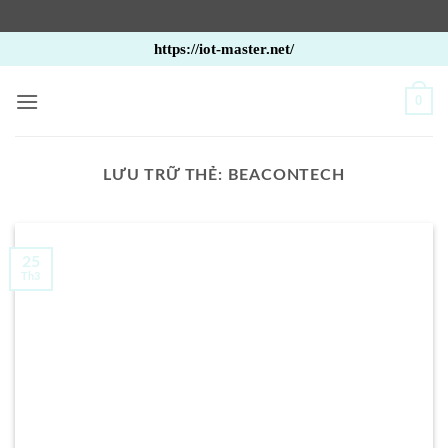
Bỏ
https://iot-master.net/
qua
nội
0
dung
LƯU TRỮ THẺ:
BEACONTECH
25
Th3