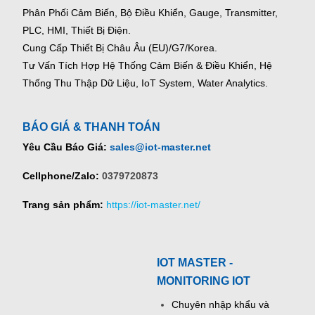
Phân Phối Cảm Biến, Bộ Điều Khiển, Gauge,
Transmitter,
PLC, HMI, Thiết Bị Điện.
Cung Cấp Thiết Bị Châu Âu (EU)/G7/Korea.
Tư Vấn Tích Hợp Hệ Thống Cảm Biến & Điều Khiển, Hệ
Thống Thu Thập Dữ Liệu, IoT System, Water Analytics.
BÁO GIÁ & THANH TOÁN
Yêu Cầu Báo Giá:
sales@iot-master.net
Cellphone/Zalo:
0379720873
Trang sản phẩm:
https://iot-master.net/
IOT MASTER -
MONITORING IOT
Chuyên nhập khẩu và