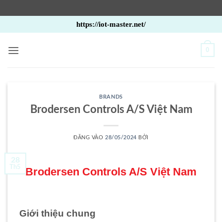
Bỏ
https://iot-master.net/
qua
nội
0
dung
BRANDS
Brodersen Controls A/S Việt Nam
ĐĂNG VÀO
28/05/2024
BỞI
28
Th5
Brodersen Controls A/S Việt Nam
Giới thiệu chung