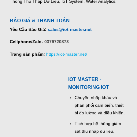
Thống Thu Thập Dữ Liệu, IoT System, Water Analytics.
BÁO GIÁ & THANH TOÁN
Yêu Cầu Báo Giá:
sales@iot-master.net
Cellphone/Zalo:
0379720873
Trang sản phẩm:
https://iot-master.net/
IOT MASTER -
MONITORING IOT
Chuyên nhập khẩu và
phân phối cảm biến, thiết
bị đo lường và điều khiển.
Tích hợp hệ thống giám
sát thu nhập dữ liệu,