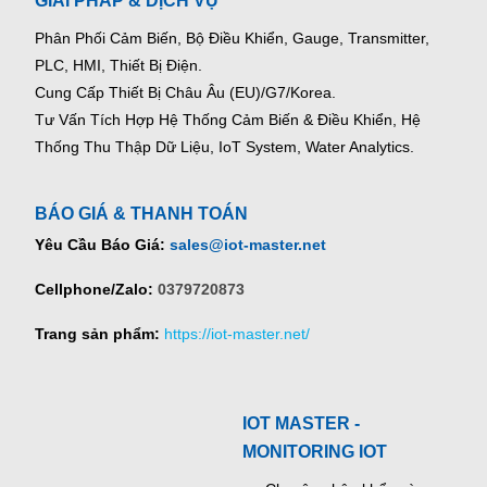
GIẢI PHÁP & DỊCH VỤ
Phân Phối Cảm Biến, Bộ Điều Khiển, Gauge,
Transmitter,
PLC, HMI, Thiết Bị Điện.
Cung Cấp Thiết Bị Châu Âu (EU)/G7/Korea.
Tư Vấn Tích Hợp Hệ Thống Cảm Biến & Điều Khiển, Hệ
Thống Thu Thập Dữ Liệu, IoT System, Water Analytics.
BÁO GIÁ & THANH TOÁN
Yêu Cầu Báo Giá:
sales@iot-master.net
Cellphone/Zalo:
0379720873
Trang sản phẩm:
https://iot-master.net/
IOT MASTER -
MONITORING IOT