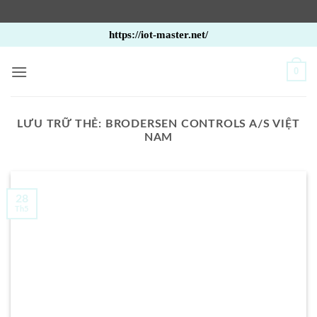
Bỏ
https://iot-master.net/
qua
nội
0
dung
LƯU TRỮ THẺ:
BRODERSEN CONTROLS A/S VIỆT
NAM
28
Th5