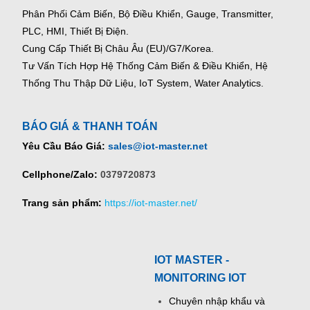
Phân Phối Cảm Biến, Bộ Điều Khiển, Gauge,
Transmitter,
PLC, HMI, Thiết Bị Điện.
Cung Cấp Thiết Bị Châu Âu (EU)/G7/Korea.
Tư Vấn Tích Hợp Hệ Thống Cảm Biến & Điều Khiển, Hệ
Thống Thu Thập Dữ Liệu, IoT System, Water Analytics.
BÁO GIÁ & THANH TOÁN
Yêu Cầu Báo Giá:
sales@iot-master.net
Cellphone/Zalo:
0379720873
Trang sản phẩm:
https://iot-master.net/
IOT MASTER -
MONITORING IOT
Chuyên nhập khẩu và