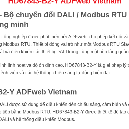
HD67843-B2-Y ADFweb Vietnam
 Bộ chuyển đổi DALI / Modbus RTU 
ông minh
công nghiệp được phát triển bởi ADFweb, cho phép kết nối và t
hống Modbus RTU. Thiết bị đóng vai trò như một Modbus RTU S
sát và điều khiển các thiết bị DALI trong cùng một nền tảng q
ình linh hoạt và độ ổn định cao, HD67843-B2-Y là giải pháp lý
ệnh viện và các hệ thống chiếu sáng tự động hiện đại.
B2-Y ADFweb Vietnam
ALI được sử dụng để điều khiển đèn chiếu sáng, cảm biến và các
o tiếp bằng Modbus RTU. HD67843-B2-Y được thiết kế để tạo cầ
 DALI và hệ thống điều khiển Modbus.