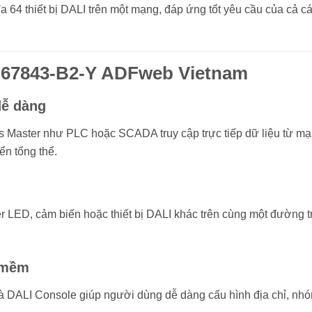
i đa 64 thiết bị DALI trên một mạng, đáp ứng tốt yêu cầu của cả 
HD67843-B2-Y ADFweb Vietnam
dễ dàng
aster như PLC hoặc SCADA truy cập trực tiếp dữ liệu từ mạng
ển tổng thể.
river LED, cảm biến hoặc thiết bị DALI khác trên cùng một đườn
 mềm
I Console giúp người dùng dễ dàng cấu hình địa chỉ, nhóm t