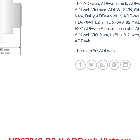
Thẻ:
ADFweb
,
ADFweb stock
,
ADFw
ADFweb Vietnam
,
ADFWEB VN
,
đại
Nam
,
Đại lý ADFweb
,
đại lý ADFweb
HD67843-B2-Y
,
HD67843-B2-Y A
B2-Y ADFweb Vietnam
,
phân phối 
ADFweb Việt Nam
,
thiết bị ADFweb
ADFweb
Thương hiệu:
ADFweb