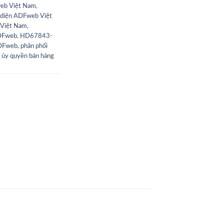
eb Việt Nam
,
 diện ADFweb Việt
 Việt Nam
,
DFweb
,
HD67843-
ADFweb
,
phân phối
,
ủy quyền bán hàng