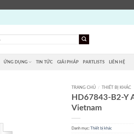
ỨNG DỤNG
TIN TỨC
GIẢI PHÁP
PARTLISTS
LIÊN HỆ
TRANG CHỦ
/
THIẾT BỊ KHÁC
HD67843-B2-Y 
Vietnam
Danh mục:
Thiết bị khác