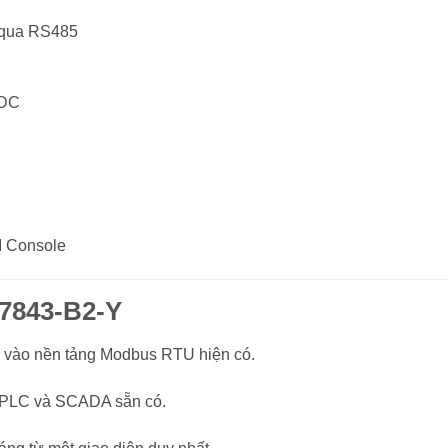
 qua RS485
VDC
 Console
67843-B2-Y
I vào nền tảng Modbus RTU hiện có.
g PLC và SCADA sẵn có.