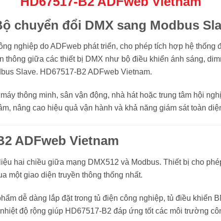
HD67517-B2 ADFweb Vietnam
ộ chuyển đổi DMX sang Modbus Slav
ông nghiệp do ADFweb phát triển, cho phép tích hợp hệ thống
yền thông giữa các thiết bị DMX như bộ điều khiển ánh sáng, d
bus Slave. HD67517-B2 ADFweb Vietnam.
 máy thông minh, sân vận động, nhà hát hoặc trung tâm hội ng
tâm, nâng cao hiệu quả vận hành và khả năng giám sát toàn diệ
B2 ADFweb Vietnam
liệu hai chiều giữa mạng DMX512 và Modbus. Thiết bị cho phép
ua một giao diện truyền thông thống nhất.
phẩm dễ dàng lắp đặt trong tủ điện công nghiệp, tủ điều khiển
i nhiệt độ rộng giúp HD67517-B2 đáp ứng tốt các môi trường cô