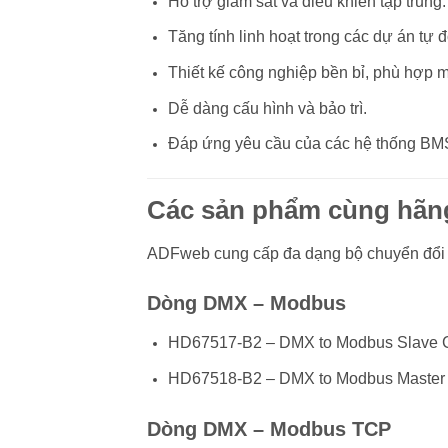
Hỗ trợ giám sát và điều khiển tập trung.
Tăng tính linh hoạt trong các dự án tự 
Thiết kế công nghiệp bền bỉ, phù hợp m
Dễ dàng cấu hình và bảo trì.
Đáp ứng yêu cầu của các hệ thống BMS
Các sản phẩm cùng hã
ADFweb cung cấp đa dạng bộ chuyển đổi g
Dòng DMX – Modbus
HD67517-B2 – DMX to Modbus Slave C
HD67518-B2 – DMX to Modbus Master 
Dòng DMX – Modbus TCP