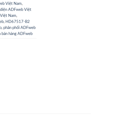
eb Việt Nam
,
 diện ADFweb Việt
 Việt Nam
,
eb
,
HD67517-B2
b
,
phân phối ADFweb
n bán hàng ADFweb