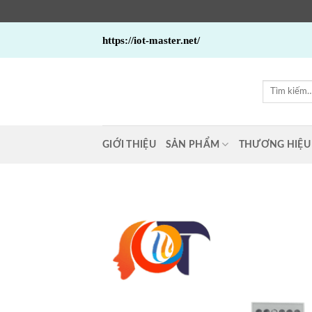
Bỏ
https://iot-master.net/
qua
nội
dung
Tìm
kiếm:
GIỚI THIỆU
SẢN PHẨM
THƯƠNG HIỆU