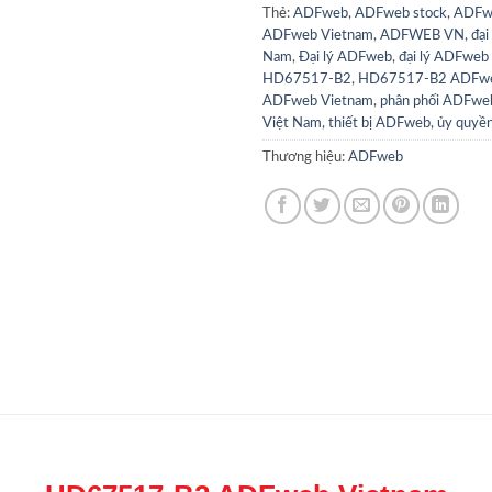
Thẻ:
ADFweb
,
ADFweb stock
,
ADFw
ADFweb Vietnam
,
ADFWEB VN
,
đại
Nam
,
Đại lý ADFweb
,
đại lý ADFweb
HD67517-B2
,
HD67517-B2 ADFw
ADFweb Vietnam
,
phân phối ADFwe
Việt Nam
,
thiết bị ADFweb
,
ủy quyề
Thương hiệu:
ADFweb