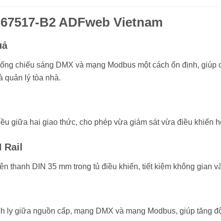
HD67517-B2 ADFweb Vietnam
uả
 thống chiếu sáng DMX và mạng Modbus một cách ổn định, giúp c
à quản lý tòa nhà.
hiều giữa hai giao thức, cho phép vừa giám sát vừa điều khiể
 Rail
trên thanh DIN 35 mm trong tủ điều khiển, tiết kiệm không gian và
 ly giữa nguồn cấp, mạng DMX và mạng Modbus, giúp tăng độ 