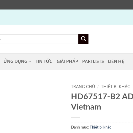
ỨNG DỤNG
TIN TỨC
GIẢI PHÁP
PARTLISTS
LIÊN HỆ
TRANG CHỦ
/
THIẾT BỊ KHÁC
HD67517-B2 A
Vietnam
Danh mục:
Thiết bị khác