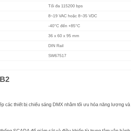
Tối đa 115200 bps
8~19 VAC hoặc 8~35 VDC
-40°C đến +85°C
36 x 60 x 95 mm
DIN Rail
SW67517
-B2
ếp các thiết bị chiếu sáng DMX nhằm tối ưu hóa năng lượng và 
ệ thống SCADA để giám sát và điều khiển từ trung tâm vận hành