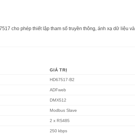
17 cho phép thiết lập tham số truyền thông, ánh xạ dữ liệu và
GIÁ TRỊ
HD67517-B2
ADFweb
DMX512
Modbus Slave
2 x RS485
250 kbps