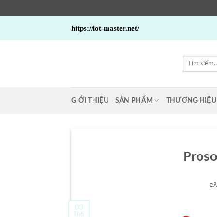
Bỏ
https://iot-master.net/
qua
nội
dung
Tìm
kiếm:
GIỚI THIỆU
SẢN PHẨM
THƯƠNG HIỆU
Proso
ĐĂ
03
Th6