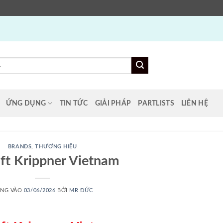
ỨNG DỤNG
TIN TỨC
GIẢI PHÁP
PARTLISTS
LIÊN HỆ
BRANDS
,
THƯƠNG HIỆU
ft Krippner Vietnam
NG VÀO
03/06/2026
BỞI
MR ĐỨC