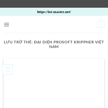
Bỏ
https://iot-master.net/
qua
nội
0
dung
LƯU TRỮ THẺ:
ĐẠI DIỆN PROSOFT KRIPPNER VIỆT
NAM
03
Th6