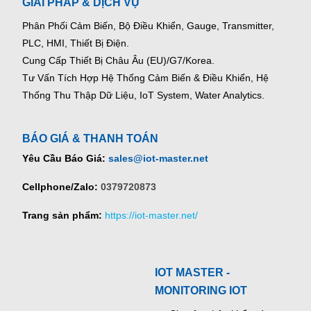
GIẢI PHÁP & DỊCH VỤ
Phân Phối Cảm Biến, Bộ Điều Khiển, Gauge,
Transmitter,
PLC, HMI, Thiết Bị Điện.
Cung Cấp Thiết Bị Châu Âu (EU)/G7/Korea.
Tư Vấn Tích Hợp Hệ Thống Cảm Biến & Điều Khiển, Hệ
Thống Thu Thập Dữ Liệu, IoT System, Water Analytics.
BÁO GIÁ & THANH TOÁN
Yêu Cầu Báo Giá:
sales@iot-master.net
Cellphone/Zalo:
0379720873
Trang sản phẩm:
https://iot-master.net/
IOT MASTER -
MONITORING IOT