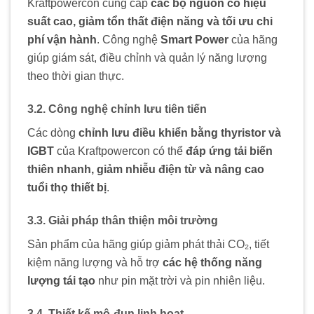
Kraftpowercon cung cấp
các bộ nguồn có hiệu
suất cao, giảm tổn thất điện năng và tối ưu chi
phí vận hành
. Công nghệ
Smart Power
của hãng
giúp giám sát, điều chỉnh và quản lý năng lượng
theo thời gian thực.
3.2. Công nghệ chỉnh lưu tiên tiến
Các dòng
chỉnh lưu điều khiển bằng thyristor và
IGBT
của Kraftpowercon có thể
đáp ứng tải biến
thiên nhanh, giảm nhiễu điện từ và nâng cao
tuổi thọ thiết bị
.
3.3. Giải pháp thân thiện môi trường
Sản phẩm của hãng giúp giảm phát thải CO₂, tiết
kiệm năng lượng và hỗ trợ
các hệ thống năng
lượng tái tạo
như pin mặt trời và pin nhiên liệu.
3.4. Thiết kế mô-đun linh hoạt