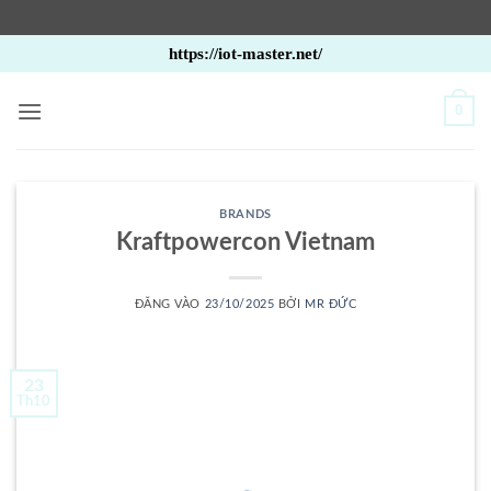
Bỏ
https://iot-master.net/
qua
nội
0
dung
BRANDS
Kraftpowercon Vietnam
ĐĂNG VÀO
23/10/2025
BỞI
MR ĐỨC
23
Th10