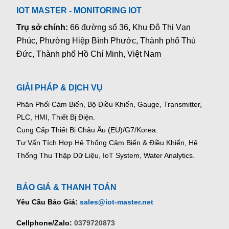
IOT MASTER - MONITORING IOT
Trụ sở chính:
66 đường số 36, Khu Đô Thị Vạn
Phúc, Phường Hiệp Bình Phước, Thành phố Thủ
Đức, Thành phố Hồ Chí Minh, Việt Nam
GIẢI PHÁP & DỊCH VỤ
Phân Phối Cảm Biến, Bộ Điều Khiển, Gauge,
Transmitter,
PLC, HMI, Thiết Bị Điện.
Cung Cấp Thiết Bị Châu Âu (EU)/G7/Korea.
Tư Vấn Tích Hợp Hệ Thống Cảm Biến & Điều Khiển, Hệ
Thống Thu Thập Dữ Liệu, IoT System, Water Analytics.
BÁO GIÁ & THANH TOÁN
Yêu Cầu Báo Giá:
sales@iot-master.net
Cellphone/Zalo:
0379720873