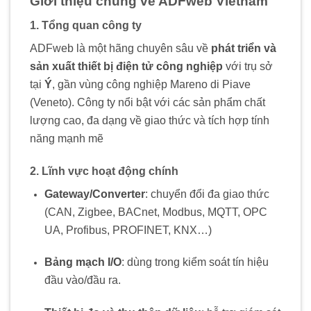
Giới thiệu chung về ADFweb Vietnam
1. Tổng quan công ty
ADFweb là một hãng chuyên sâu về
phát triển và
sản xuất thiết bị điện tử công nghiệp
với trụ sở
tại
Ý
, gần vùng công nghiệp Mareno di Piave
(Veneto). Công ty nổi bật với các sản phẩm chất
lượng cao, đa dạng về giao thức và tích hợp tính
năng mạnh mẽ
2. Lĩnh vực hoạt động chính
Gateway/Converter
: chuyển đổi đa giao thức
(CAN, Zigbee, BACnet, Modbus, MQTT, OPC
UA, Profibus, PROFINET, KNX…)
Bảng mạch I/O
: dùng trong kiểm soát tín hiệu
đầu vào/đầu ra.