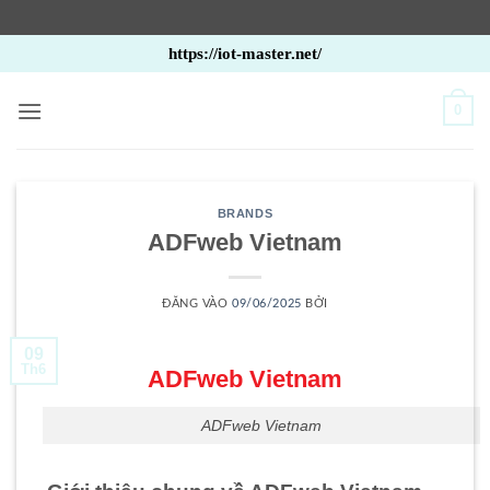
Bỏ
https://iot-master.net/
qua
nội
0
dung
BRANDS
ADFweb Vietnam
ĐĂNG VÀO
09/06/2025
BỞI
09
Th6
ADFweb Vietnam
ADFweb Vietnam