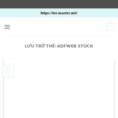
Bỏ
https://iot-master.net/
qua
nội
0
dung
LƯU TRỮ THẺ:
ADFWEB STOCK
09
Th6