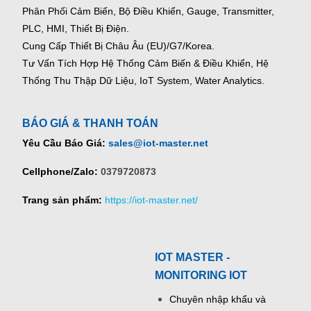
Phân Phối Cảm Biến, Bộ Điều Khiển, Gauge,
Transmitter,
PLC, HMI, Thiết Bị Điện.
Cung Cấp Thiết Bị Châu Âu (EU)/G7/Korea.
Tư Vấn Tích Hợp Hệ Thống Cảm Biến & Điều Khiển, Hệ
Thống Thu Thập Dữ Liệu, IoT System, Water Analytics.
BÁO GIÁ & THANH TOÁN
Yêu Cầu Báo Giá:
sales@iot-master.net
Cellphone/Zalo:
0379720873
Trang sản phẩm:
https://iot-master.net/
IOT MASTER -
MONITORING IOT
Chuyên nhập khẩu và