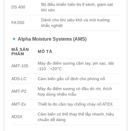
Bộ điều khiển hiển thị 8 kênh, giám sát
DS 400
khí nén
Dành cho khí siêu khô và môi trường
FA 550
khắc nghiệt
Alpha Moisture Systems (AMS)
MÃ SẢN
MÔ TẢ
PHẨM
Máy đo điểm sương cầm tay, pin sạc, dải
AMT-105
-110…+20°C
ADS-LC
Cảm biến gắn cố định cho phòng nổ
Máy đo điểm sương có đầu dò rời, thích
AMT-P2
hợp dùng nhiều mẫu
AMT-Ex
Thiết bị đo cầm tay chống cháy nổ ATEX
Cảm biến có thể thay thế lắp nhanh, hiệu
ADSX
chuẩn dễ dàng