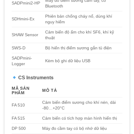
Máy đo điểm sương cầm tay, có
SADPmini2-HP
Bluetooth
Phiên bản chống cháy nổ, dùng khí
SDHmini-Ex
nguy hiểm
Cảm biến độ ẩm cho khí SF6, khí kỹ
SHAW Sensor
thuật
SWS-D
Bộ hiển thị điểm sương gắn tủ điện
SADPmini-
Kèm bộ ghi dữ liệu USB
Logger
CS Instruments
MÃ SẢN
MÔ TẢ
PHẨM
Cảm biến điểm sương cho khí nén, dải
FA 510
-80…+20°C
FA 515
Cảm biến có tích hợp màn hình hiển thị
DP 500
Máy đo cầm tay có bộ nhớ dữ liệu