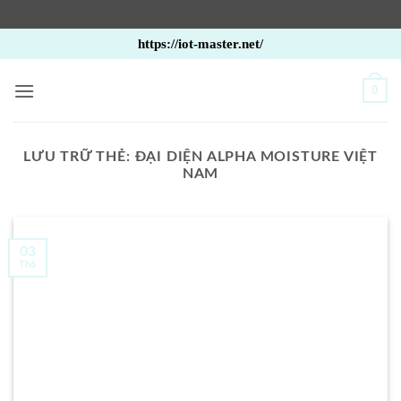
Bỏ
https://iot-master.net/
qua
nội
0
dung
LƯU TRỮ THẺ:
ĐẠI DIỆN ALPHA MOISTURE VIỆT
NAM
03
Th6