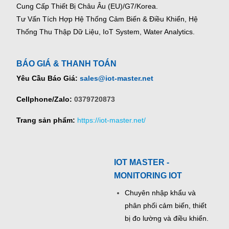
Cung Cấp Thiết Bị Châu Âu (EU)/G7/Korea.
Tư Vấn Tích Hợp Hệ Thống Cảm Biến & Điều Khiển, Hệ
Thống Thu Thập Dữ Liệu, IoT System, Water Analytics.
BÁO GIÁ & THANH TOÁN
Yêu Cầu Báo Giá:
sales@iot-master.net
Cellphone/Zalo:
0379720873
Trang sản phẩm:
https://iot-master.net/
IOT MASTER -
MONITORING IOT
Chuyên nhập khẩu và
phân phối cảm biến, thiết
bị đo lường và điều khiển.