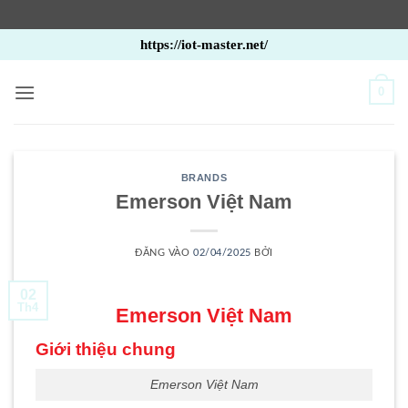
Bỏ
https://iot-master.net/
qua
nội
0
dung
BRANDS
Emerson Việt Nam
ĐĂNG VÀO
02/04/2025
BỞI
02
Th4
Emerson Việt Nam
Giới thiệu chung
Emerson Việt Nam