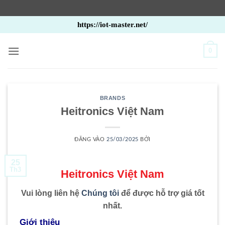
Bỏ
https://iot-master.net/
qua
nội
0
dung
BRANDS
Heitronics Việt Nam
ĐĂNG VÀO
25/03/2025
BỞI
25
Th3
Heitronics Việt Nam
Vui lòng liên hệ
Chúng tôi
để được hỗ trợ giá tốt
nhất.
Giới thiệu