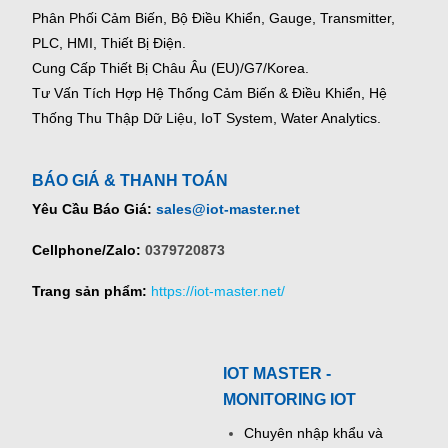
Phân Phối Cảm Biến, Bộ Điều Khiển, Gauge,
Transmitter,
PLC, HMI, Thiết Bị Điện.
Cung Cấp Thiết Bị Châu Âu (EU)/G7/Korea.
Tư Vấn Tích Hợp Hệ Thống Cảm Biến & Điều Khiển, Hệ
Thống Thu Thập Dữ Liệu, IoT System, Water Analytics.
BÁO GIÁ & THANH TOÁN
Yêu Cầu Báo Giá:
sales@iot-master.net
Cellphone/Zalo:
0379720873
Trang sản phẩm:
https://iot-master.net/
IOT MASTER -
MONITORING IOT
Chuyên nhập khẩu và