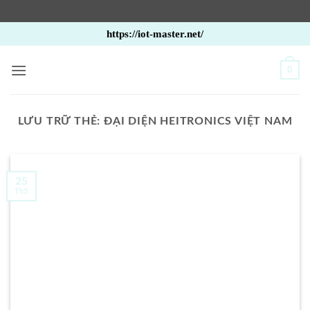
Bỏ
https://iot-master.net/
qua
nội
0
dung
LƯU TRỮ THẺ:
ĐẠI DIỆN HEITRONICS VIỆT NAM
25
Th3