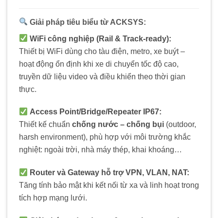
Giải pháp tiêu biểu từ ACKSYS:
WiFi công nghiệp (Rail & Track-ready):
Thiết bị WiFi dùng cho tàu điện, metro, xe buýt –
hoạt động ổn định khi xe di chuyển tốc độ cao,
truyền dữ liệu video và điều khiển theo thời gian
thực.
Access Point/Bridge/Repeater IP67:
Thiết kế chuẩn
chống nước – chống bụi
(outdoor,
harsh environment), phù hợp với môi trường khắc
nghiệt: ngoài trời, nhà máy thép, khai khoáng…
Router và Gateway hỗ trợ VPN, VLAN, NAT:
Tăng tính bảo mật khi kết nối từ xa và linh hoạt trong
tích hợp mạng lưới.