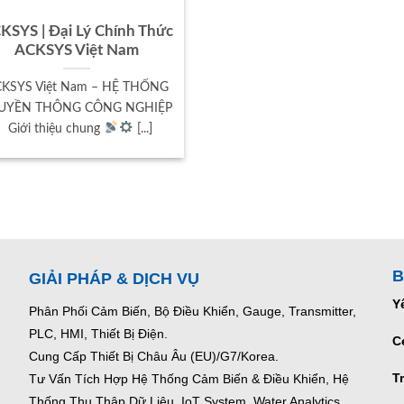
KSYS | Đại Lý Chính Thức
ACKSYS Việt Nam
KSYS Việt Nam – HỆ THỐNG
UYỀN THÔNG CÔNG NGHIỆP
Giới thiệu chung
[...]
B
GIẢI PHÁP & DỊCH VỤ
Y
Phân Phối Cảm Biến, Bộ Điều Khiển, Gauge,
Transmitter,
PLC, HMI, Thiết Bị Điện.
C
Cung Cấp Thiết Bị Châu Âu (EU)/G7/Korea.
T
Tư Vấn Tích Hợp Hệ Thống Cảm Biến & Điều Khiển, Hệ
Thống Thu Thập Dữ Liệu, IoT System, Water Analytics.