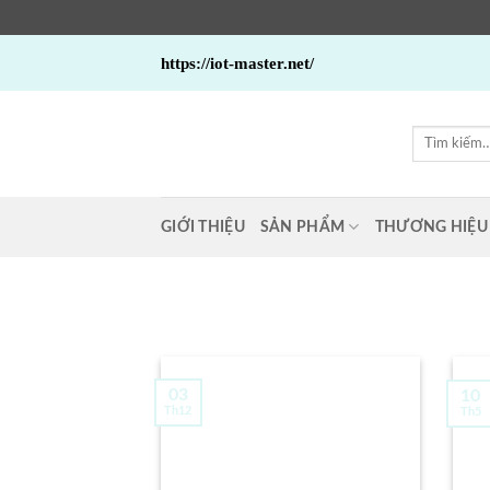
Bỏ
https://iot-master.net/
qua
nội
dung
Tìm
kiếm:
GIỚI THIỆU
SẢN PHẨM
THƯƠNG HIỆU
03
10
Th12
Th5