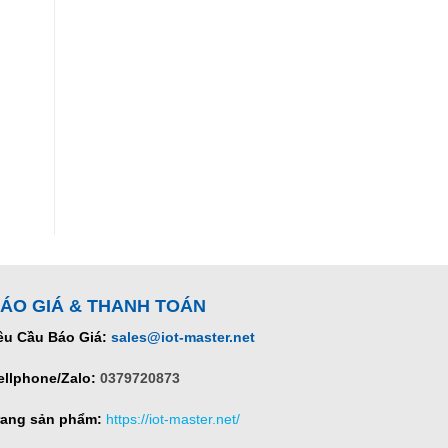
ÁO GIÁ & THANH TOÁN
êu Cầu Báo Giá:
sales@iot-master.net
ellphone/Zalo:
0379720873
rang sản phẩm:
https://iot-master.net/