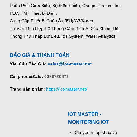
Phân Phối Cảm Biến, Bộ Điều Khiển, Gauge,
Transmitter,
PLC, HMI, Thiết Bị Điện.
Cung Cấp Thiết Bị Châu Âu (EU)/G7/Korea.
Tư Vấn Tích Hợp Hệ Thống Cảm Biến & Điều Khiển, Hệ
Thống Thu Thập Dữ Liệu, IoT System, Water Analytics.
BÁO GIÁ & THANH TOÁN
Yêu Cầu Báo Giá:
sales@iot-master.net
Cellphone/Zalo:
0379720873
Trang sản phẩm:
https://iot-master.net/
IOT MASTER -
MONITORING IOT
Chuyên nhập khẩu và