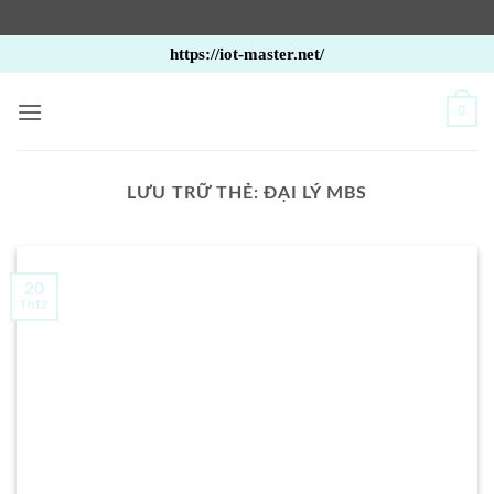
Bỏ
https://iot-master.net/
qua
nội
0
dung
LƯU TRỮ THẺ:
ĐẠI LÝ MBS
20
Th12