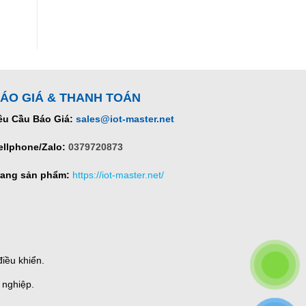
ÁO GIÁ & THANH TOÁN
êu Cầu Báo Giá:
sales@iot-master.net
ellphone/Zalo:
0379720873
rang sản phẩm:
https://iot-master.net/
iều khiển.
 nghiệp.