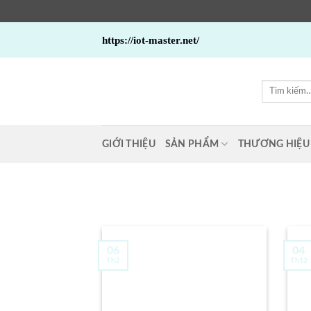
Bỏ
https://iot-master.net/
qua
nội
dung
Tìm
kiếm:
GIỚI THIỆU
SẢN PHẨM
THƯƠNG HIỆU
06
04
Th2
Th12