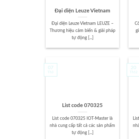
Đại diện Leuze Vietnam
Đại diện Leuze Vietnam LEUZE –
Cô
Thương hiệu cảm biến & giải pháp
g
tự động [...]
07
20
Th3
Th12
List code 070325
List code 070325 IOT-Master là
Lis
nhà cung cấp tất cả các sản phẩm
nhà
tự động [...]