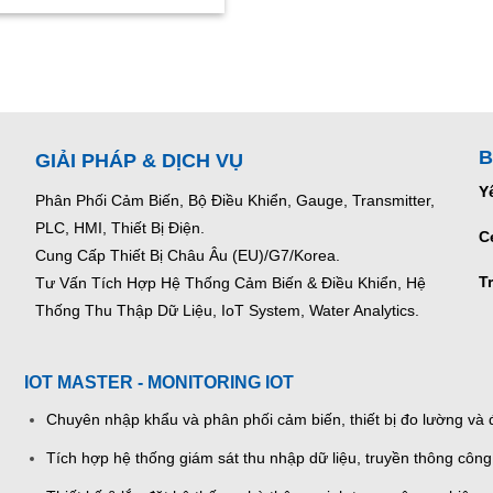
B
GIẢI PHÁP & DỊCH VỤ
Y
Phân Phối Cảm Biến, Bộ Điều Khiển, Gauge,
Transmitter,
PLC, HMI, Thiết Bị Điện.
C
Cung Cấp Thiết Bị Châu Âu (EU)/G7/Korea.
T
Tư Vấn Tích Hợp Hệ Thống Cảm Biến & Điều Khiển, Hệ
Thống Thu Thập Dữ Liệu, IoT System, Water Analytics.
IOT MASTER - MONITORING IOT
Chuyên nhập khẩu và phân phối cảm biến, thiết bị đo lường và đ
Tích hợp hệ thống giám sát thu nhập dữ liệu, truyền thông công