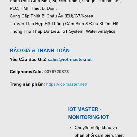
Phân Phối Cảm Biến, Bộ Điều Khiển, Gauge,
Transmitter,
PLC, HMI, Thiết Bị Điện.
Cung Cấp Thiết Bị Châu Âu (EU)/G7/Korea.
Tư Vấn Tích Hợp Hệ Thống Cảm Biến & Điều Khiển, Hệ
Thống Thu Thập Dữ Liệu, IoT System, Water Analytics.
BÁO GIÁ & THANH TOÁN
Yêu Cầu Báo Giá:
sales@iot-master.net
Cellphone/Zalo:
0379720873
Trang sản phẩm:
https://iot-master.net/
IOT MASTER -
MONITORING IOT
Chuyên nhập khẩu và
phân phối cảm biến, thiết