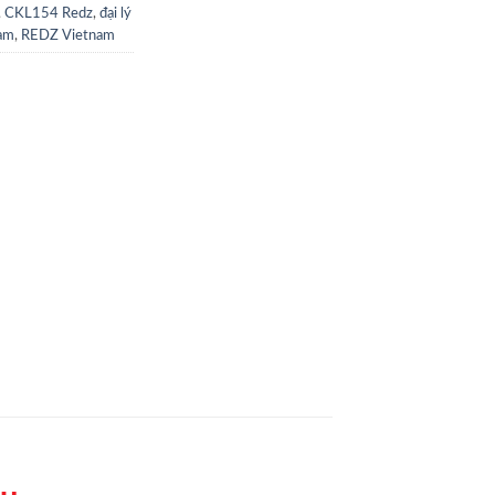
,
CKL154 Redz
,
đại lý
am
,
REDZ Vietnam