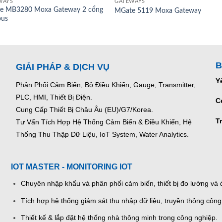
WAYS
GATEWAYS
e MB3280 Moxa Gateway 2 cổng
MGate 5119 Moxa Gateway
us
B
GIẢI PHÁP & DỊCH VỤ
Y
Phân Phối Cảm Biến, Bộ Điều Khiển, Gauge,
Transmitter,
PLC, HMI, Thiết Bị Điện.
C
Cung Cấp Thiết Bị Châu Âu (EU)/G7/Korea.
T
Tư Vấn Tích Hợp Hệ Thống Cảm Biến & Điều Khiển, Hệ
Thống Thu Thập Dữ Liệu, IoT System, Water Analytics.
IOT MASTER - MONITORING IOT
Chuyên nhập khẩu và phân phối cảm biến, thiết bị đo lường và đ
Tích hợp hệ thống giám sát thu nhập dữ liệu, truyền thông công
Thiết kế & lắp đặt hệ thống nhà thông minh trong công nghiệp.