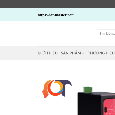
Bỏ
https://iot-master.net/
qua
nội
dung
Tìm
kiếm:
GIỚI THIỆU
SẢN PHẨM
THƯƠNG HIỆU