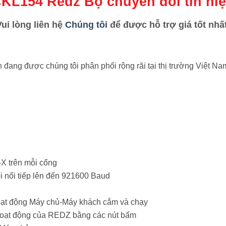
KL154 Redz Bộ chuyển đổi tín hi
Vui lòng liên hệ
Chúng tôi
để được hỗ trợ giá tốt nhất
đang được chúng tôi phân phối rộng rãi tại thị trường Việt Na
-X trên mỗi cổng
i nối tiếp lên đến 921600 Baud
hoạt động Máy chủ-Máy khách cắm và chạy
 hoạt động của REDZ bằng các nút bấm