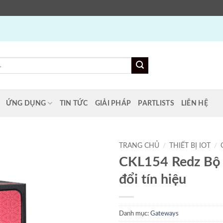
ỨNG DỤNG
TIN TỨC
GIẢI PHÁP
PARTLISTS
LIÊN HỆ
TRANG CHỦ
/
THIẾT BỊ IOT
/
CKL154 Redz Bộ
đổi tín hiệu
Danh mục:
Gateways