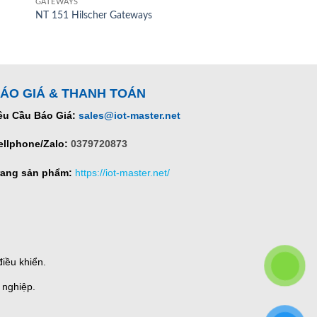
GATEWAYS
GATEWAYS
NT 151 Hilscher Gateways
BWU2545 Bihl+Wie
ÁO GIÁ & THANH TOÁN
êu Cầu Báo Giá:
sales@iot-master.net
ellphone/Zalo:
0379720873
rang sản phẩm:
https://iot-master.net/
iều khiển.
 nghiệp.