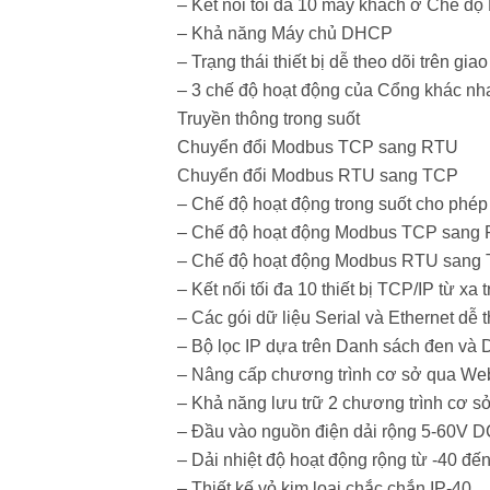
– Kết nối tối đa 10 máy khách ở Chế độ
– Khả năng Máy chủ DHCP
– Trạng thái thiết bị dễ theo dõi trên gia
– 3 chế độ hoạt động của Cổng khác nh
Truyền thông trong suốt
Chuyển đổi Modbus TCP sang RTU
Chuyển đổi Modbus RTU sang TCP
– Chế độ hoạt động trong suốt cho phép 
– Chế độ hoạt động Modbus TCP sang R
– Chế độ hoạt động Modbus RTU sang T
– Kết nối tối đa 10 thiết bị TCP/IP từ
– Các gói dữ liệu Serial và Ethernet dễ 
– Bộ lọc IP dựa trên Danh sách đen và
– Nâng cấp chương trình cơ sở qua We
– Khả năng lưu trữ 2 chương trình cơ sở 
– Đầu vào nguồn điện dải rộng 5-60V 
– Dải nhiệt độ hoạt động rộng từ -40 đế
– Thiết kế vỏ kim loại chắc chắn IP-40