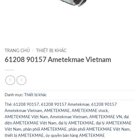
TRANG CHỦ
/
THIẾT BỊ KHÁC
61208 90157 Ametekmae Vietnam
Danh mục:
Thiết bị khác
Thẻ:
61208 90157
,
61208 90157 Ametekmae
,
61208 90157
Ametekmae Vietnam
,
AMETEKMAE
,
AMETEKMAE stock
,
AMETEKMAE Việt Nam
,
Ametekmae Vietnam
,
AMETEKMAE VN
,
đại
diện AMETEKMAE Việt Nam
,
đại lý AMETEKMAE
,
đại lý AMETEKMAE
Việt Nam
,
phân phối AMETEKMAE
,
phân phối AMETEKMAE Việt Nam
,
thiết bị AMETEKMAE
,
ủy quyền bán hàng AMETEKMAE