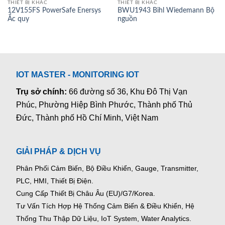
THIẾT BỊ KHÁC
THIẾT BỊ KHÁC
12V155FS PowerSafe Enersys
BWU1943 Bihl Wiedemann Bộ
Ắc quy
nguồn
IOT MASTER - MONITORING IOT
Trụ sở chính:
66 đường số 36, Khu Đô Thị Vạn
Phúc, Phường Hiệp Bình Phước, Thành phố Thủ
Đức, Thành phố Hồ Chí Minh, Việt Nam
GIẢI PHÁP & DỊCH VỤ
Phân Phối Cảm Biến, Bộ Điều Khiển, Gauge,
Transmitter,
PLC, HMI, Thiết Bị Điện.
Cung Cấp Thiết Bị Châu Âu (EU)/G7/Korea.
Tư Vấn Tích Hợp Hệ Thống Cảm Biến & Điều Khiển, Hệ
Thống Thu Thập Dữ Liệu, IoT System, Water Analytics.