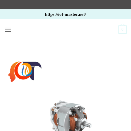
Bỏ
https://iot-master.net/
qua
nội
0
dung