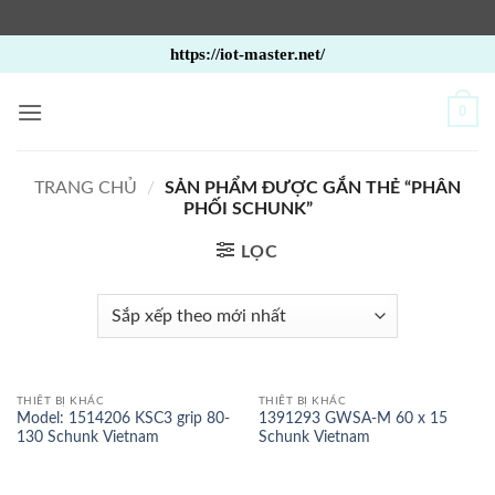
Bỏ
https://iot-master.net/
qua
nội
0
dung
TRANG CHỦ
/
SẢN PHẨM ĐƯỢC GẮN THẺ “PHÂN
PHỐI SCHUNK”
LỌC
THIẾT BỊ KHÁC
THIẾT BỊ KHÁC
Model: 1514206 KSC3 grip 80-
1391293 GWSA-M 60 x 15
130 Schunk Vietnam
Schunk Vietnam