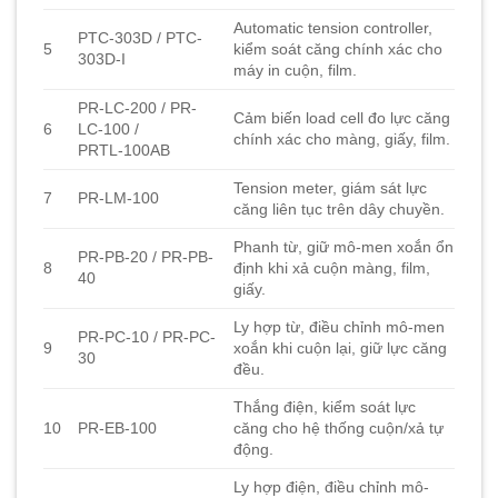
Automatic tension controller,
PTC-303D / PTC-
5
kiểm soát căng chính xác cho
303D-I
máy in cuộn, film.
PR-LC-200 / PR-
Cảm biến load cell đo lực căng
6
LC-100 /
chính xác cho màng, giấy, film.
PRTL‑100AB
Tension meter, giám sát lực
7
PR-LM-100
căng liên tục trên dây chuyền.
Phanh từ, giữ mô-men xoắn ổn
PR-PB-20 / PR-PB-
8
định khi xả cuộn màng, film,
40
giấy.
Ly hợp từ, điều chỉnh mô-men
PR-PC-10 / PR-PC-
9
xoắn khi cuộn lại, giữ lực căng
30
đều.
Thắng điện, kiểm soát lực
10
PR-EB-100
căng cho hệ thống cuộn/xả tự
động.
Ly hợp điện, điều chỉnh mô-