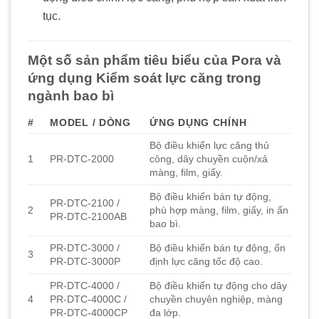
tục.
Một số sản phẩm tiêu biểu của Pora và
ứng dụng Kiểm soát lực căng trong
ngành bao bì
#
MODEL / DÒNG
ỨNG DỤNG CHÍNH
Bộ điều khiển lực căng thủ
1
PR-DTC-2000
công, dây chuyền cuộn/xả
màng, film, giấy.
Bộ điều khiển bán tự động,
PR-DTC-2100 /
2
phù hợp màng, film, giấy, in ấn
PR-DTC-2100AB
bao bì.
PR-DTC-3000 /
Bộ điều khiển bán tự động, ổn
3
PR-DTC-3000P
định lực căng tốc độ cao.
PR-DTC-4000 /
Bộ điều khiển tự động cho dây
4
PR-DTC-4000C /
chuyền chuyên nghiệp, màng
PR-DTC-4000CP
đa lớp.