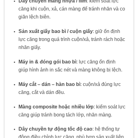
Dây chuyền màng nhựa / film
: kiểm soát lực
căng khi cuộn, xả, cán màng để tránh nhăn và co
giãn lệch biên.
Sản xuất giấy bao bì / cuộn giấy
: giữ ổn định
lực căng trong quá trình cuộn/xả, tránh rách hoặc
nhăn giấy.
Máy in & đóng gói bao bì
: lực căng ổn định
giúp hình ảnh in sắc nét và màng không bị lệch.
Máy cắt – dán – hàn bao bì
: cuộn/xả đúng lực
căng, cắt và dán đều.
Màng composite hoặc nhiều lớp
: kiểm soát lực
căng giúp tránh bong tách lớp, nhăn màng.
Dây chuyền tự động tốc độ cao
: hệ thống tự
động điều chỉnh lực căng, phù hợp sản xuất liên