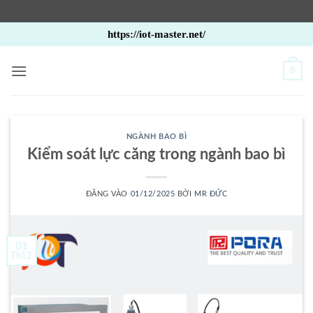
Bỏ
https://iot-master.net/
qua
nội
0
dung
NGÀNH BAO BÌ
Kiểm soát lực căng trong ngành bao bì
ĐĂNG VÀO
01/12/2025
BỞI
MR ĐỨC
01
Th12