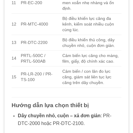
11
PR-EC-200
men xoắn nhẹ nhàng và ổn
định.
Bộ điều khiển lực căng đa
12
PR-MTC-4000
kênh, kiểm soát nhiều cuộn
cùng lúc.
Bộ điều khiển thủ công, dây
13
PR-DTC-2200
chuyền nhỏ, cuộn đơn giản.
PRTL‑500C /
Cảm biến lực căng cho màng,
14
PRTL‑500AB
film, giấy, độ chính xác cao.
Cảm biến / con lăn đo lực
PR-LR-200 / PR-
15
căng, giám sát liên tục lực
TS-100
căng trên dây chuyền.
Hướng dẫn lựa chọn thiết bị
Dây chuyền nhỏ, cuộn – xả đơn giản
: PR-
DTC-2000 hoặc PR-DTC-2100.