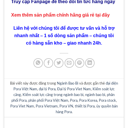
Truy cập Fanpage để theo dõi tin tức hằng ngày
Xem thêm sản phẩm chính hãng giá rẻ
tại đây
Liên hệ với chúng tôi để được tư vấn và hỗ trợ
nhanh nhất – 1 số dòng sản phẩm – chúng tôi
có hàng sẵn kho – giao nhanh 24h.
Bài viết này được đăng trong
Ngành Bao Bì
và được gắn thẻ
đại diện
Pora Việt Nam
,
đại lý Pora
,
Đại lý Pora Viet Nam
,
Kiểm soát lực
căng
,
Kiểm soát lực căng trong ngành bao bì
,
ngành bao bì
,
phân
phối Pora
,
phân phối Pora Việt Nam
,
Pora
,
Pora Korea
,
Pora stock
,
Pora Viet Nam
,
Pora Vietnam
,
Pora VN
,
thiết bị Pora
,
ủy quyền bán
hàng Pora
.