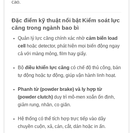
cao.
Đặc điểm kỹ thuật nổi bật Kiểm soát lực
căng trong ngành bao bì
Quản lý lực căng chính xác nhờ
cảm biến load
cell
hoặc detector, phát hiện mọi biến động ngay
cả với màng mỏng, film hay giấy.
Bộ
điều khiển lực căng
có chế độ thủ công, bán
tự động hoặc tự động, giúp vận hành linh hoạt.
Phanh từ (powder brake) và ly hợp từ
(powder clutch)
duy trì mô-men xoắn ổn định,
giảm rung, nhăn, co giãn.
Hệ thống có thể tích hợp trực tiếp vào dây
chuyền cuộn, xả, cán, cắt, dán hoặc in ấn.