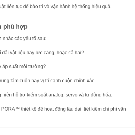
uật liên tục để bảo trì và vận hành hệ thống hiệu quả.
m phù hợp
 nhắc các yếu tố sau:
trí dải vật liệu hay lực căng, hoặc cả hai?
ay áp suất môi trường?
í trung tâm cuộn hay vị trí cạnh cuộn chính xác.
 hiện hỗ trợ kiểm soát analog, servo và tự động hóa.
bị PORA™ thiết kế để hoạt động lâu dài, tiết kiệm chi phí vận