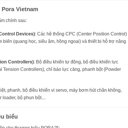
 Pora Vietnam
m chính sau:
n Control Devices)
: Các hệ thống CPC (Center Position Control)
 biến (quang học, siêu âm, hồng ngoại) và thiết bị hỗ trợ nâng
ion Controllers)
: Bộ điều khiển tự động, bộ điều khiển lực
l Tension Controllers), chỉ báo lực căng, phanh bột (Powder
iệt, phanh, bộ điều khiển vi servo, máy bơm hút chân không,
er loader, bộ phun bột…
êu biểu
 diện cho thương hiệu PORA™: