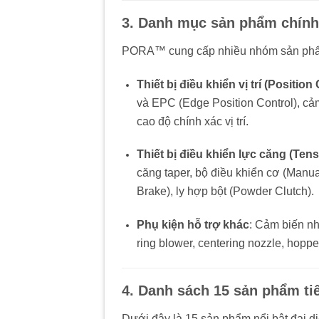
3. Danh mục sản phẩm chính
PORA™ cung cấp nhiều nhóm sản phẩ
Thiết bị điều khiển vị trí (Positio
và EPC (Edge Position Control), cảm
cao độ chính xác vị trí.
Thiết bị điều khiển lực căng (Tens
căng taper, bộ điều khiển cơ (Manua
Brake), ly hợp bột (Powder Clutch).
Phụ kiện hỗ trợ khác
: Cảm biến nh
ring blower, centering nozzle, hopp
4. Danh sách 15 sản phẩm ti
Dưới đây là 15 sản phẩm nổi bật đại