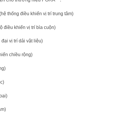
(hệ thống điều khiển vị trí trung tâm)
ộ điều khiển vị trí bìa cuộn)
ại vị trí dải vật liệu)
hiển chiều rộng)
ng)
c)
oại)
âm)