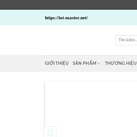
Bỏ
https://iot-master.net/
qua
nội
dung
Tìm
kiếm:
GIỚI THIỆU
SẢN PHẨM
THƯƠNG HIỆU
23
Th8