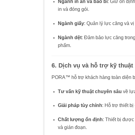
Ngành in ấn và bao bì
: Giữ ổn địn
in và đóng gói.
Ngành giấy
: Quản lý lực căng và vị 
Ngành dệt
: Đảm bảo lực căng trong 
phẩm.
6. Dịch vụ và hỗ trợ kỹ thuậ
PORA™ hỗ trợ khách hàng toàn diện 
Tư vấn kỹ thuật chuyên sâu
về lựa
Giải pháp tùy chỉnh
: Hỗ trợ thiết 
Chất lượng ổn định
: Thiết bị được
và gián đoạn.