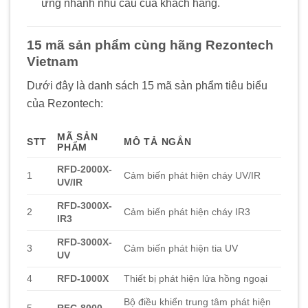
ứng nhanh nhu cầu của khách hàng.
15 mã sản phẩm cùng hãng Rezontech
Vietnam
Dưới đây là danh sách 15 mã sản phẩm tiêu biểu
của Rezontech:
MÃ SẢN
STT
MÔ TẢ NGẮN
PHẨM
RFD-2000X-
1
Cảm biến phát hiện cháy UV/IR
UV/IR
RFD-3000X-
2
Cảm biến phát hiện cháy IR3
IR3
RFD-3000X-
3
Cảm biến phát hiện tia UV
UV
4
RFD-1000X
Thiết bị phát hiện lửa hồng ngoại
Bộ điều khiển trung tâm phát hiện
5
RFC-8000