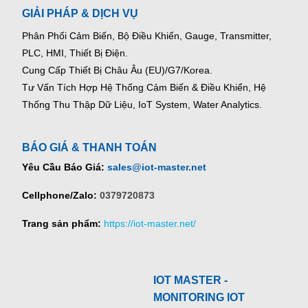
GIẢI PHÁP & DỊCH VỤ
Phân Phối Cảm Biến, Bộ Điều Khiển, Gauge,
Transmitter,
PLC, HMI, Thiết Bị Điện.
Cung Cấp Thiết Bị Châu Âu (EU)/G7/Korea.
Tư Vấn Tích Hợp Hệ Thống Cảm Biến & Điều Khiển, Hệ
Thống Thu Thập Dữ Liệu, IoT System, Water Analytics.
BÁO GIÁ & THANH TOÁN
Yêu Cầu Báo Giá:
sales@iot-master.net
Cellphone/Zalo:
0379720873
Trang sản phẩm:
https://iot-master.net/
IOT MASTER -
MONITORING IOT