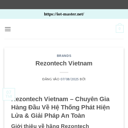
Bỏ
https://iot-master.net/
qua
nội
0
dung
BRANDS
Rezontech Vietnam
ĐĂNG VÀO
07/08/2025
BỞI
07
Th8
Rezontech Vietnam – Chuyên Gia
Hàng Đầu Về Hệ Thống Phát Hiện
Lửa & Giải Pháp An Toàn
Giới thiệu về hãng Rezontech