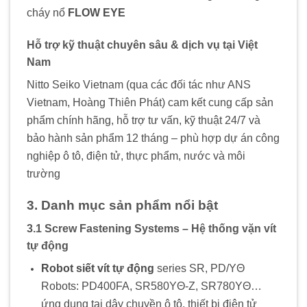
cháy nổ
FLOW EYE
Hỗ trợ kỹ thuật chuyên sâu & dịch vụ tại Việt
Nam
Nitto Seiko Vietnam (qua các đối tác như ANS
Vietnam, Hoàng Thiên Phát) cam kết cung cấp sản
phẩm chính hãng, hỗ trợ tư vấn, kỹ thuật 24/7 và
bảo hành sản phẩm 12 tháng – phù hợp dự án công
nghiệp ô tô, điện tử, thực phẩm, nước và môi
trường
3. Danh mục sản phẩm nổi bật
3.1 Screw Fastening Systems – Hệ thống vặn vít
tự động
Robot siết vít tự động
series SR, PD/YΘ
Robots: PD400FA, SR580YΘ‑Z, SR780YΘ…
ứng dụng tại dây chuyền ô tô, thiết bị điện tử