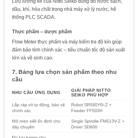
Lưu lượng kế của Nitto Seiko dùng đo nước sạch,
dầu, khí, hóa chất trong nhà máy xử lý nước, hệ
thống PLC SCADA.
Thực phẩm – dược phẩm
Flow Meter thực phẩm và máy kiểm tra độ kín giúp
đảm bảo tính chính xác – tiêu chuẩn tốc độ sản xuất
lớn và vệ sinh cao.
7. Bảng lựa chọn sản phẩm theo nhu
cầu
GIẢI PHÁP NITTO
NHU CẦU ỨNG DỤNG
SEIKO PHÙ HỢP
Lắp ráp vít tự động, bảo vệ
Robot SR580YΘ-Z +
chính xác
Feeder FF503H
Mô-men siết ổn định cho
Single Spindle FM513V-Z +
dây chuyền
Driver SD600
Đo lưu lượng cho