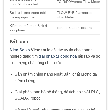
FC‑R/FO/Vortex Flow Meter
nước/khí/hóa chất
Đo lưu lượng trong môi
FLOW EYE Flameproof
trường nguy hiểm
Flow Meter
Kiểm tra mô-men & rò rỉ
Torque & Leak Testers
sản phẩm
Kết luận
Nitto Seiko
Vietnam
là đối tác uy tín cho doanh
nghiệp đang tìm
giải pháp tự động hóa
lắp ráp và đo
lưu lượng chất lỏng chính xác:
Sản phẩm chính hãng Nhật Bản, chất lượng đã
kiểm chứng
Giải pháp toàn bộ hệ thống, dễ tích hợp với PLC,
SCADA, robot
Hỗ trợ kỹ thuật, showroom demo và dịch vụ hậu