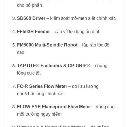
cho bộ phận
SD600 Driver
– kiểm soát mô-men siết chính xác
FF503H Feeder
– cấp vít tự động ổn định
FM5000 Multi-Spindle Robot
– lắp ráp tốc độ
cao
TAPTITE® Fasteners & CP‑GRIP®
– chống
lỏng cực tốt
FC-R Series Flow Meter
– đo lưu lượng
dầu/chất lỏng chính xác
FLOW EYE Flameproof Flow Meter
– dùng cho
môi trường nguy hiểm