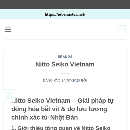
Bỏ
https://iot-master.net/
qua
nội
0
dung
BRANDS
Nitto Seiko Vietnam
ĐĂNG VÀO
24/07/2025
BỞI
24
Th7
Nitto Seiko Vietnam – Giải pháp tự
động hóa bắt vít & đo lưu lượng
chính xác từ Nhật Bản
1. Giới thiệu tổng quan về Nitto Seiko