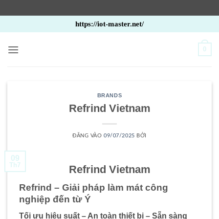
Bỏ
https://iot-master.net/
qua
nội
0
dung
BRANDS
Refrind Vietnam
ĐĂNG VÀO
09/07/2025
BỞI
09
Th7
Refrind Vietnam
Refrind – Giải pháp làm mát công
nghiệp đến từ Ý
Tối ưu hiệu suất – An toàn thiết bị – Sẵn sàng