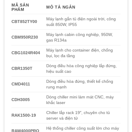
MÃ SẢN
MÔ TẢ NGẮN
PHẨM
Máy lạnh gắn tủ điện ngoài trời, công
CBT852TY00
suất 850W, IP55
Máy lạnh cabin công nghiệp, 950W,
CBM950R230
gas R134a
Máy lạnh cho container điện, chống
CBG1024R404
bụi, lọc đa tầng
Dòng điều hòa công nghiệp lắp đứng,
CBR1350T
hiệu suất cao
Dòng điều hòa đứng, thiết kế chống
CMD4011
rung mạnh
Dòng chiller mini làm mát CNC, máy
CDH3005
khắc laser
Chiller lắp rack 19″, chuyên cho tủ
RAK1500-19
server và điện tử
Hệ thống chiller công suất lớn cho máy
RAW4000PRO