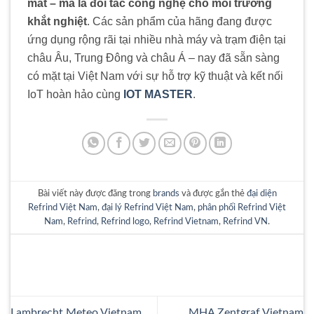
mát – mà là đối tác công nghệ cho môi trường
khắt nghiệt
. Các sản phẩm của hãng đang được
ứng dụng rộng rãi tại nhiều nhà máy và trạm điện tại
châu Âu, Trung Đông và châu Á – nay đã sẵn sàng
có mặt tại Việt Nam với sự hỗ trợ kỹ thuật và kết nối
IoT hoàn hảo cùng
IOT MASTER
.
Bài viết này được đăng trong
brands
và được gắn thẻ
đại diện
Refrind Việt Nam
,
đại lý Refrind Việt Nam
,
phân phối Refrind Việt
Nam
,
Refrind
,
Refrind logo
,
Refrind Vietnam
,
Refrind VN
.
Lambrecht Meteo Vietnam
MHA Zentgraf Vietnam