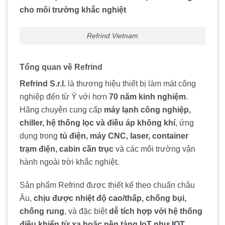
cho môi trường khắc nghiệt
Refrind Vietnam
Tổng quan về Refrind
Refrind S.r.l.
là thương hiệu thiết bị làm mát công
nghiệp đến từ Ý với hơn
70 năm kinh nghiệm
.
Hãng chuyên cung cấp
máy lạnh công nghiệp,
chiller, hệ thống lọc và điều áp không khí
, ứng
dụng trong
tủ điện, máy CNC, laser, container
trạm điện, cabin cần trục
và các môi trường vận
hành ngoài trời khắc nghiệt.
Sản phẩm Refrind được thiết kế theo chuẩn châu
Âu,
chịu được nhiệt độ cao/thấp, chống bụi,
chống rung
, và đặc biệt
dễ tích hợp với hệ thống
điều khiển từ xa hoặc nền tảng IoT như
IOT