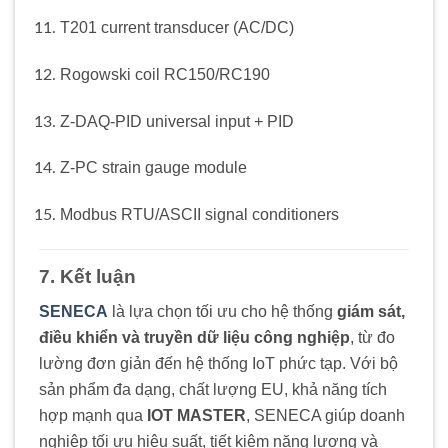
T201 current transducer (AC/DC)
Rogowski coil RC150/RC190
Z-DAQ-PID universal input + PID
Z-PC strain gauge module
Modbus RTU/ASCII signal conditioners
7. Kết luận
SENECA
là lựa chọn tối ưu cho hệ thống
giám sát,
điều khiển và truyền dữ liệu công nghiệp
, từ đo
lường đơn giản đến hệ thống IoT phức tạp. Với bộ
sản phẩm đa dạng, chất lượng EU, khả năng tích
hợp mạnh qua
IOT MASTER
, SENECA giúp doanh
nghiệp tối ưu hiệu suất, tiết kiệm năng lượng và