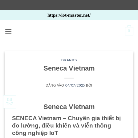
Bỏ
https://iot-master.net/
qua
nội
0
dung
BRANDS
Seneca Vietnam
ĐĂNG VÀO
04/07/2025
BỞI
04
Th7
Seneca Vietnam
SENECA Vietnam – Chuyên gia thiết bị
đo lường, điều khiển và viễn thông
công nghiệp IoT