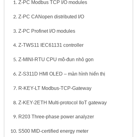
Z‑PC Modbus TCP I/O modules
Z‑PC CANopen distributed I/O
Z‑PC Profinet I/O modules
Z‑TWS11 IEC61131 controller
Z‑MINI‑RTU CPU mô-đun nhỏ gọn
Z‑S311D HMI OLED – màn hình hiển thị
R‑KEY-LT Modbus-TCP-Gateway
Z‑KEY-2ETH Multi-protocol IIoT gateway
R203 Three-phase power analyzer
S500 MID-certified energy meter