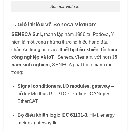
Seneca Vietnam
1. Giới thiệu về Seneca Vietnam
SENECA S.r.l.
, thành lập năm 1986 tại Padova, Ý,
hiện là một trong những thương hiệu hàng đầu
châu Âu trong lĩnh vực
thiết bị điều khiển, tín hiệu
công nghiệp và IoT
. Seneca Vietnam, v
ới hơn
35
năm kinh nghiệm
, SENECA phát triển mạnh mẽ
trong:
Signal conditioners, I/O modules, gateway
–
hỗ trợ Modbus RTU/TCP, Profinet, CANopen,
EtherCAT
Bộ điều khiển logic IEC 61131-3
, HMI, energy
meters, gateway IIoT…