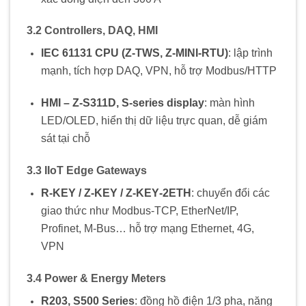
3.2 Controllers, DAQ, HMI
IEC 61131 CPU (Z‑TWS, Z‑MINI‑RTU)
: lập trình
mạnh, tích hợp DAQ, VPN, hỗ trợ Modbus/HTTP
HMI – Z‑S311D, S‑series display
: màn hình
LED/OLED, hiển thị dữ liệu trực quan, dễ giám
sát tại chỗ
3.3 IIoT Edge Gateways
R‑KEY / Z‑KEY / Z‑KEY‑2ETH
: chuyển đổi các
giao thức như Modbus-TCP, EtherNet/IP,
Profinet, M-Bus… hỗ trợ mạng Ethernet, 4G,
VPN
3.4 Power & Energy Meters
R203, S500 Series
: đồng hồ điện 1/3 pha, năng