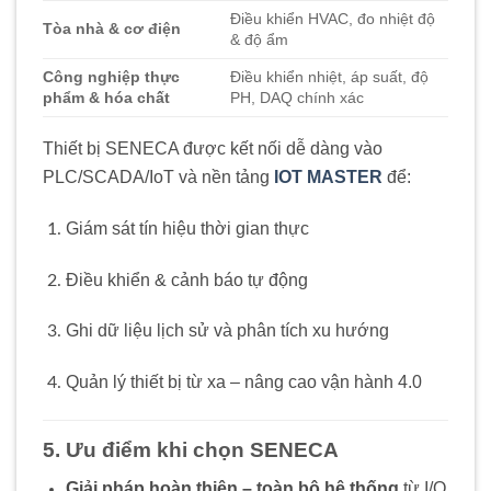
Điều khiển HVAC, đo nhiệt độ
Tòa nhà & cơ điện
& độ ẩm
Công nghiệp thực
Điều khiển nhiệt, áp suất, độ
phẩm & hóa chất
PH, DAQ chính xác
Thiết bị SENECA được kết nối dễ dàng vào
PLC/SCADA/IoT và nền tảng
IOT MASTER
để:
Giám sát tín hiệu thời gian thực
Điều khiển & cảnh báo tự động
Ghi dữ liệu lịch sử và phân tích xu hướng
Quản lý thiết bị từ xa – nâng cao vận hành 4.0
5. Ưu điểm khi chọn SENECA
Giải pháp hoàn thiện – toàn bộ hệ thống
từ I/O