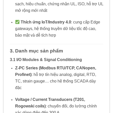
sạch, hiệu chuẩn, chứng nhận UL, ISO, hỗ trợ UL
mở rộng mới nhất
Thích ứng IoT/Industry 4.0
: cung cấp Edge
gateways, hệ thống truyền dữ liệu tốc độ cao,
bảo mật và dễ tích hợp
3. Danh mục sản phẩm
3.1 I/O Modules & Signal Conditioning
Z‑PC Series (Modbus RTU/TCP, CANopen,
Profinet)
: hỗ trợ tín hiệu analog, digital, RTD,
TC, strain gauge… cho hệ thống SCADA dày
đặc
Voltage / Current Transducers (T201,
Rogowski coils)
: chuyển đổi, đo lường chính
xác dòng điện đến 300 A