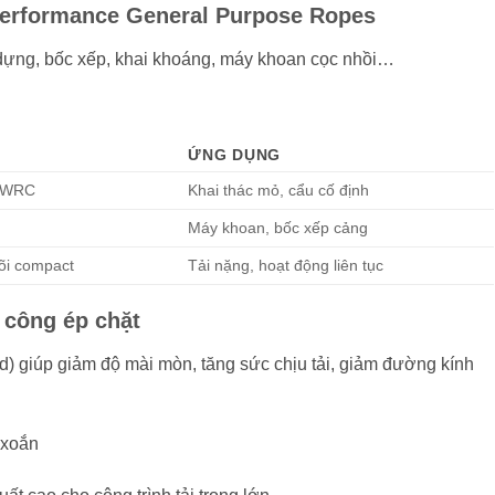
 Performance General Purpose Ropes
dựng, bốc xếp, khai khoáng, máy khoan cọc nhồi…
ỨNG DỤNG
IWRC
Khai thác mỏ, cẩu cố định
Máy khoan, bốc xếp cảng
õi compact
Tải nặng, hoạt động liên tục
 công ép chặt
) giúp giảm độ mài mòn, tăng sức chịu tải, giảm đường kính
 xoắn