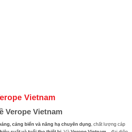
erope Vietnam
về Verope Vietnam
oáng, cảng biển và nâng hạ chuyên dụng
, chất lượng cáp
hiệu suất và tuổi thọ thiết bị
. Và
Verope Vietnam
– đại diện