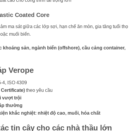
t cao cho công trình tải trọng lớn
lastic Coated Core
ảm ma sát giữa các lớp sợi, hạn chế ăn mòn, gia tăng tuổi thọ
hoặc muối biển.
c khoáng sản, ngành biển (offshore), cầu cảng container,
áp Verope
5-4, ISO 4309
Certificate)
theo yêu cầu
 vượt trội
cáp thường
kiện khắc nghiệt: nhiệt độ cao, muối, hóa chất
ác tin cậy cho các nhà thầu lớn