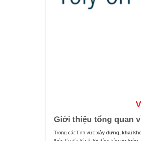
V
Giới thiệu tổng quan 
Trong các lĩnh vực
xây dựng, khai kh
thép là yếu tố cốt lõi đảm bảo
an toàn, 