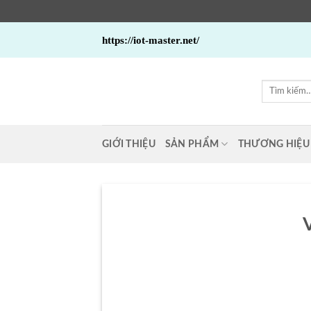
Bỏ
https://iot-master.net/
qua
nội
dung
Tìm
kiếm:
GIỚI THIỆU
SẢN PHẨM
THƯƠNG HIỆU