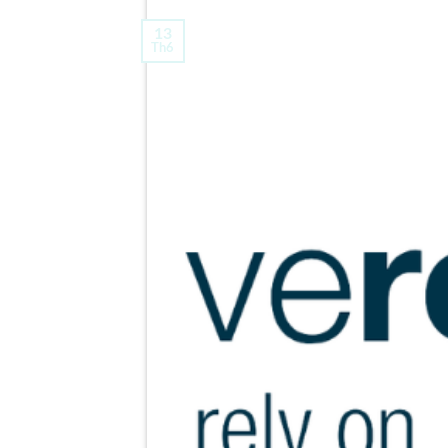
13
Th6