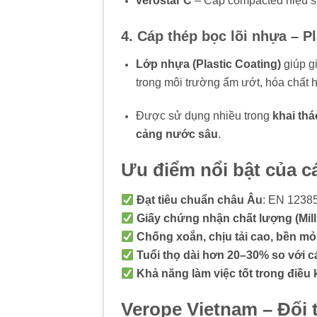
verostar C
– Cáp compacted hiệu suấ
4. Cáp thép bọc lõi nhựa – P
Lớp nhựa (Plastic Coating)
giúp gi
trong môi trường ẩm ướt, hóa chất 
Được sử dụng nhiều trong
khai thá
cảng nước sâu
.
Ưu điểm nổi bật của c
Đạt tiêu chuẩn châu Âu
: EN 1238
Giấy chứng nhận chất lượng (Mill 
Chống xoắn, chịu tải cao, bền mỏi
Tuổi thọ dài hơn 20–30% so với 
Khả năng làm việc tốt trong điều 
Verope Vietnam – Đối t