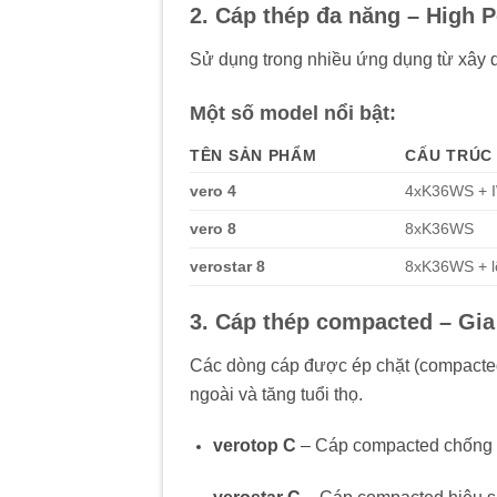
2. Cáp thép đa năng – High
Sử dụng trong nhiều ứng dụng từ xây 
Một số model nổi bật:
TÊN SẢN PHẨM
CẤU TRÚC
vero 4
4xK36WS + 
vero 8
8xK36WS
verostar 8
8xK36WS + l
3. Cáp thép compacted – Gia
Các dòng cáp được ép chặt (compacted
ngoài và tăng tuổi thọ.
verotop C
– Cáp compacted chống