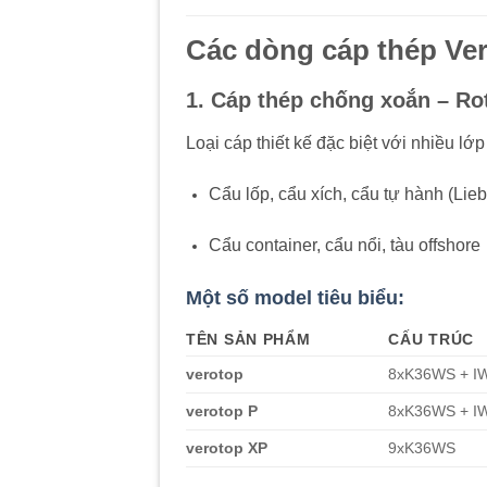
Các dòng cáp thép Ve
1. Cáp thép chống xoắn – Ro
Loại cáp thiết kế đặc biệt với nhiều lớp
Cẩu lốp, cẩu xích, cẩu tự hành (Lie
Cẩu container, cẩu nổi, tàu offshore
Một số model tiêu biểu:
TÊN SẢN PHẨM
CẤU TRÚC
verotop
8xK36WS + I
verotop P
8xK36WS + IW
verotop XP
9xK36WS